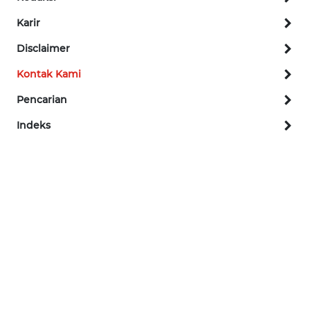
Karir
KARIR
Disclaimer
DISCLAIMER
Kontak Kami
Wahana
Pencarian
News
Regional
Indeks
WN
SUMUT
WN
JAKARTA
WN
JABAR