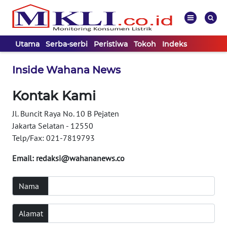
Utama
Serba-serbi
Peristiwa
Tokoh
Indeks
WAHANA
Tutup
Inside Wahana News
TV
Kontak Kami
UTAMA
Jl. Buncit Raya No. 10 B Pejaten
Jakarta Selatan - 12550
SERBA-
Telp/Fax: 021-7819793
SERBI
Email:
redaksi@wahananews.co
PERISTIWA
Nama
TOKOH
Alamat
Informasi