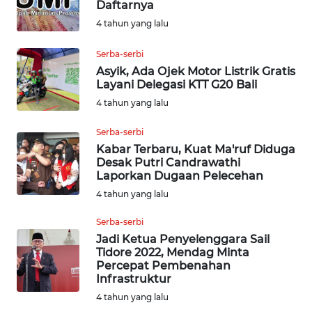
Daftarnya
WN
KALTARA
4 tahun yang lalu
Serba-serbi
WN
Asyik, Ada Ojek Motor Listrik Gratis
KALSEL
Layani Delegasi KTT G20 Bali
4 tahun yang lalu
WN
KALTIM
Serba-serbi
Kabar Terbaru, Kuat Ma'ruf Diduga
Desak Putri Candrawathi
WN
Laporkan Dugaan Pelecehan
SULSEL
4 tahun yang lalu
WN
Serba-serbi
GORONTALO
Jadi Ketua Penyelenggara Sail
Tidore 2022, Mendag Minta
Percepat Pembenahan
WN
Infrastruktur
SULUT
4 tahun yang lalu