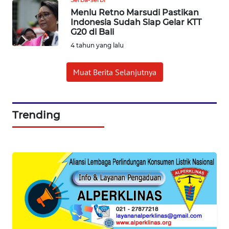
Wahana
Menlu Retno Marsudi Pastikan
Media
Indonesia Sudah Siap Gelar KTT
Group
G20 di Bali
4 tahun yang lalu
WAHANA
NEWS
Muat Berita Selanjutnya
WAHANA
TANI
Trending
WAHANA
ADVOKAT
WAHANA
INFRASTRUKTUR
WAHANA
KONSUMEN