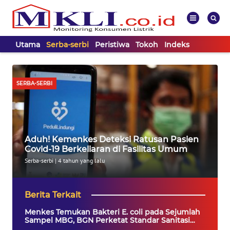
Utama
Serba-serbi
Peristiwa
Tokoh
Indeks
WAHANA
Tutup
TV
SERBA-SERBI
UTAMA
SERBA-
Aduh! Kemenkes Deteksi Ratusan Pasien
SERBI
Covid-19 Berkeliaran di Fasilitas Umum
Serba-serbi
|
4 tahun yang lalu
PERISTIWA
Berita Terkait
TOKOH
Menkes Temukan Bakteri E. coli pada Sejumlah
Sampel MBG, BGN Perketat Standar Sanitasi
Informasi
Dapur