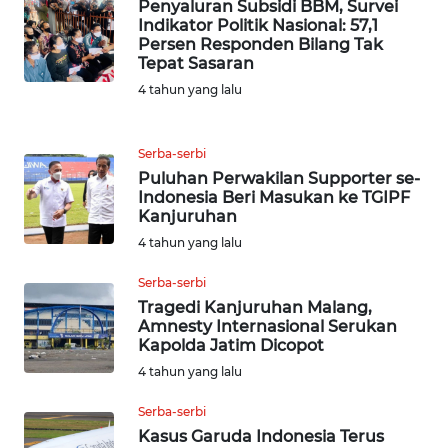
Penyaluran Subsidi BBM, Survei
WN
Indikator Politik Nasional: 57,1
Persen Responden Bilang Tak
TAPANULI
Tepat Sasaran
SELATAN
4 tahun yang lalu
WN
TANJUNG
Serba-serbi
LESUNG
Puluhan Perwakilan Supporter se-
Indonesia Beri Masukan ke TGIPF
WN
Kanjuruhan
KARO
4 tahun yang lalu
Serba-serbi
WN
Tragedi Kanjuruhan Malang,
SIMALUNGUN
Amnesty Internasional Serukan
Kapolda Jatim Dicopot
WN
4 tahun yang lalu
LABUHANBATU
Serba-serbi
Kasus Garuda Indonesia Terus
WN