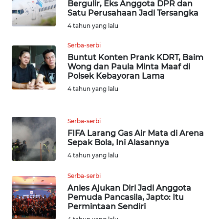
Bergulir, Eks Anggota DPR dan
TAPANULI
Satu Perusahaan Jadi Tersangka
TENGAH
4 tahun yang lalu
WN DELI
Serba-serbi
SERDANG
Buntut Konten Prank KDRT, Baim
Wong dan Paula Minta Maaf di
Polsek Kebayoran Lama
WN
TEBING
4 tahun yang lalu
TINGGI
Serba-serbi
WN
FIFA Larang Gas Air Mata di Arena
PAKPAK
Sepak Bola, Ini Alasannya
4 tahun yang lalu
WN
KARAWANG
Serba-serbi
Anies Ajukan Diri Jadi Anggota
WN
Pemuda Pancasila, Japto: Itu
BEKASI
Permintaan Sendiri