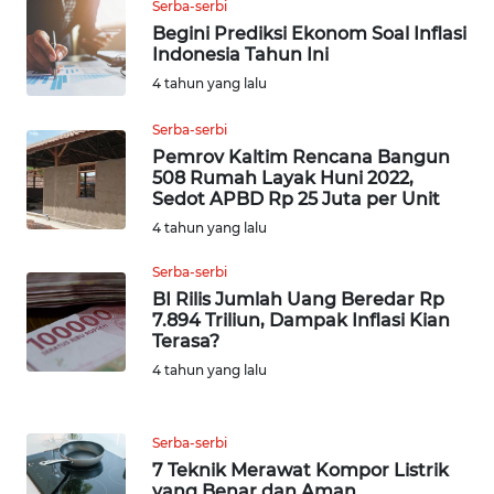
Serba-serbi
SUMEDANG
Begini Prediksi Ekonom Soal Inflasi
Indonesia Tahun Ini
WN
4 tahun yang lalu
CIANJUR
Serba-serbi
WN
Pemrov Kaltim Rencana Bangun
KEPULAUAN
508 Rumah Layak Huni 2022,
Sedot APBD Rp 25 Juta per Unit
SERIBU
4 tahun yang lalu
WN
Serba-serbi
TANGERANG
BI Rilis Jumlah Uang Beredar Rp
7.894 Triliun, Dampak Inflasi Kian
WN
Terasa?
BINJAI
4 tahun yang lalu
WN
CIREBON
Serba-serbi
7 Teknik Merawat Kompor Listrik
yang Benar dan Aman