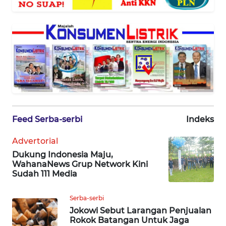
KARIR
DISCLAIMER
Wahana
News
Regional
WN
Feed Serba-serbi
Indeks
SUMUT
Advertorial
Dukung Indonesia Maju,
WN
WahanaNews Grup Network Kini
JAKARTA
Sudah 111 Media
WN
Serba-serbi
JABAR
Jokowi Sebut Larangan Penjualan
Rokok Batangan Untuk Jaga