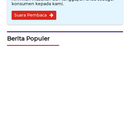
konsumen kepada kami.
WAHANA
SPORT
Suara Pembaca
WAHANA
UMKM
Berita Populer
WAHANA
SELEB
WAHANA
PERSONA
WAHANA
OTOMOTIF
WAHANA
HEALTH