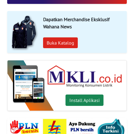
INDEKS
BERITA
Dapatkan Merchandise Eksklusif
Wahana News
KONTAK
KAMI
Buka Katalog
INFO
IKLAN
TENTANG
KAMI
Install Aplikasi
PEDOMAN
MEDIA
SIBER
REDAKSI