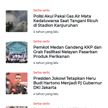
WN
MALUKU
Serba-serbi
Polisi Akui Pakai Gas Air Mata
WN
Kedaluwarsa Saat Tangani Ricuh
MALUT
di Stadion Kanjuruhan
4 tahun yang lalu
WN
Serba-serbi
DAIRI
Pemkot Medan Gandeng KKP dan
Grab Fasilitasi Nelayan Pasarkan
WN
Produk Perikanan
DANAU
4 tahun yang lalu
TOBA
Serba-serbi
WN
Presiden Jokowi Tetapkan Heru
Budi Hartono Menjadi Pj Gubernur
NIAS
DKI Jakarta
4 tahun yang lalu
WN
LANGKAT
Serba-serbi