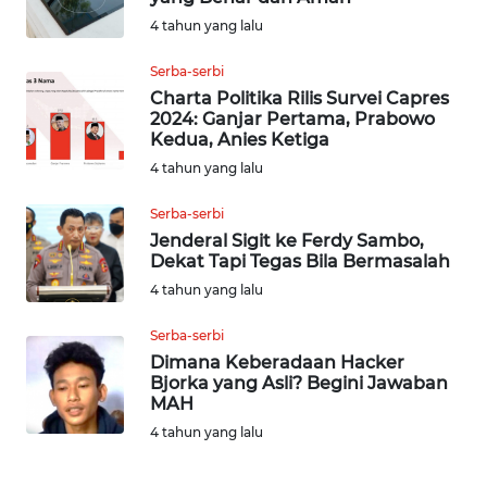
WN
4 tahun yang lalu
INDRAMAYU
Serba-serbi
WN
Charta Politika Rilis Survei Capres
KUNINGAN
2024: Ganjar Pertama, Prabowo
Kedua, Anies Ketiga
WN
4 tahun yang lalu
MAJALENGKA
Serba-serbi
Jenderal Sigit ke Ferdy Sambo,
WN
Dekat Tapi Tegas Bila Bermasalah
SUBANG
4 tahun yang lalu
WN
Serba-serbi
SUKABUMI
Dimana Keberadaan Hacker
Bjorka yang Asli? Begini Jawaban
MAH
WN
PURWAKARTA
4 tahun yang lalu