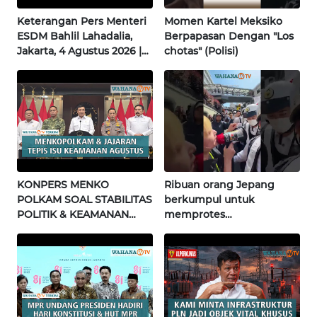
WN
Keterangan Pers Menteri
Momen Kartel Meksiko
BABEL
ESDM Bahlil Lahadalia,
Berpapasan Dengan "Los
Jakarta, 4 Agustus 2026 |
chotas" (Polisi)
Wahana Terkini
WN
SUMBAR
WN
SUMSEL
WN
KONPERS MENKO
Ribuan orang Jepang
BENGKULU
POLKAM SOAL STABILITAS
berkumpul untuk
POLITIK & KEAMANAN
memprotes
WN
NASIONAL | Wahana
pembangunan masjid
LAMPUNG
Terkini
pertama di Fujisawa
WN
JATENG