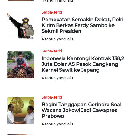
4 tahun yang lalu
WN
Serba-serbi
BOGOR
Pemecatan Semakin Dekat, Polri
Kirim Berkas Ferdy Sambo ke
WN
Sekmil Presiden
DEPOK
4 tahun yang lalu
Serba-serbi
WN
Indonesia Kantongi Kontrak 138,2
TAPANULI
Juta Dolar AS Pasok Cangkang
UTARA
Kernel Sawit ke Jepang
4 tahun yang lalu
WN
SAMOSIR
Serba-serbi
WN
Begini Tanggapan Gerindra Soal
PADANG
Wacana Jokowi Jadi Cawapres
Prabowo
LAWAS
4 tahun yang lalu
WN