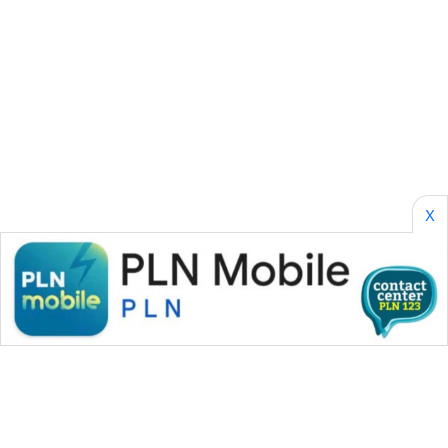
KARING
NEWS
JURNAL
MARITIM
HUMBANG
NEWS
X
GARONGGANG
NEWS
FISUELRI
ID
ENERGI
NEWS
CILEUNGSI