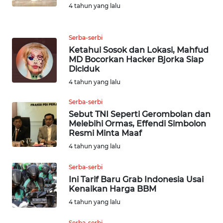
4 tahun yang lalu
WN
NATUNA
Serba-serbi
WN
Ketahui Sosok dan Lokasi, Mahfud
BINTAN
MD Bocorkan Hacker Bjorka Siap
Diciduk
4 tahun yang lalu
WN
MANDALIKA
Serba-serbi
Sebut TNI Seperti Gerombolan dan
WN
Melebihi Ormas, Effendi Simbolon
LIKUPANG
Resmi Minta Maaf
4 tahun yang lalu
WN
Serba-serbi
LABUANBAJO
Ini Tarif Baru Grab Indonesia Usai
Kenaikan Harga BBM
WN
4 tahun yang lalu
BORNEO
Serba-serbi