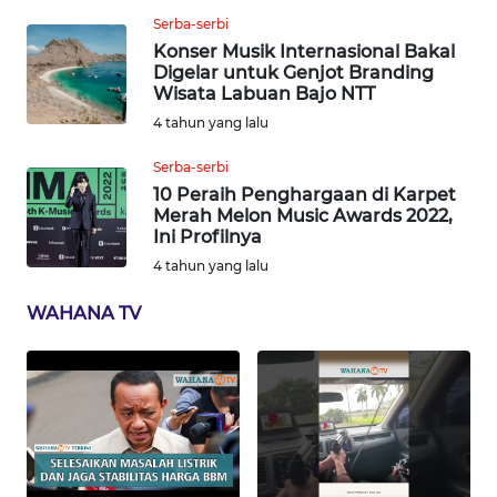
Serba-serbi
WN
SERAMBI
Konser Musik Internasional Bakal
Digelar untuk Genjot Branding
Wisata Labuan Bajo NTT
WN
4 tahun yang lalu
JAMBI
Serba-serbi
WN
10 Peraih Penghargaan di Karpet
SULTRA
Merah Melon Music Awards 2022,
Ini Profilnya
4 tahun yang lalu
WN
NTB
WAHANA TV
WN
SULTENG
WN
SULBAR