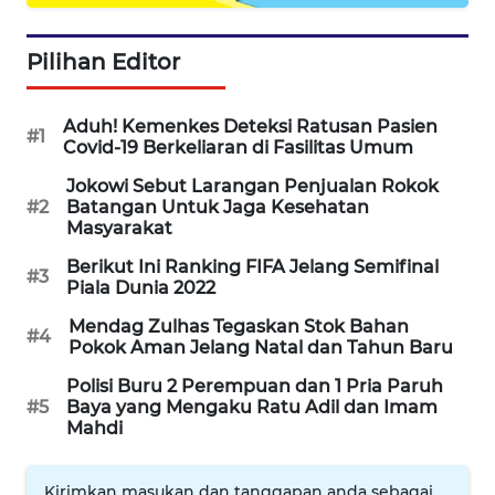
WAHANA
LISTRIK
Pilihan Editor
WAHANA
Aduh! Kemenkes Deteksi Ratusan Pasien
TRAVEL
#1
Covid-19 Berkeliaran di Fasilitas Umum
WAHANA
Jokowi Sebut Larangan Penjualan Rokok
#2
Batangan Untuk Jaga Kesehatan
TV
Masyarakat
Berikut Ini Ranking FIFA Jelang Semifinal
WAHANANEWS
#3
Piala Dunia 2022
ID
Mendag Zulhas Tegaskan Stok Bahan
#4
Pokok Aman Jelang Natal dan Tahun Baru
WAHANANEWS
CO ID
Polisi Buru 2 Perempuan dan 1 Pria Paruh
#5
Baya yang Mengaku Ratu Adil dan Imam
Mahdi
WAHANANEWS
NET
Kirimkan masukan dan tanggapan anda sebagai