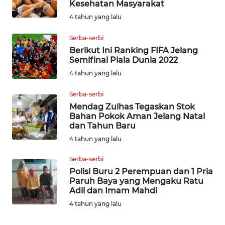
WN
Kesehatan Masyarakat
BANTEN
4 tahun yang lalu
Serba-serbi
WN
Berikut Ini Ranking FIFA Jelang
NTT
Semifinal Piala Dunia 2022
4 tahun yang lalu
WN
KEPRI
Serba-serbi
Mendag Zulhas Tegaskan Stok
WN
Bahan Pokok Aman Jelang Natal
PAPUA
dan Tahun Baru
4 tahun yang lalu
WN
Serba-serbi
PAPUA
Polisi Buru 2 Perempuan dan 1 Pria
BARAT
Paruh Baya yang Mengaku Ratu
Adil dan Imam Mahdi
WN
4 tahun yang lalu
RIAU