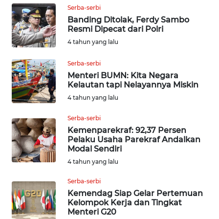
WN
Serba-serbi
PRIANGAN
Banding Ditolak, Ferdy Sambo
TIMUR
Resmi Dipecat dari Polri
4 tahun yang lalu
WN
SEMARANG
Serba-serbi
Menteri BUMN: Kita Negara
WN
Kelautan tapi Nelayannya Miskin
SOLO
4 tahun yang lalu
Serba-serbi
WN
Kemenparekraf: 92,37 Persen
BOROBUDUR
Pelaku Usaha Parekraf Andalkan
Modal Sendiri
WN
4 tahun yang lalu
MADURA
Serba-serbi
WN
Kemendag Siap Gelar Pertemuan
Kelompok Kerja dan Tingkat
SURABAYA
Menteri G20