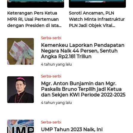
WN
NUSANTARA
Keterangan Pers Ketua
Soroti Ancaman, PLN
MPR RI, Usai Pertemuan
Watch Minta Infrastruktur
dengan Presiden di Istana
PLN Jadi Objek Vital
WN
| Wahana Terkini
Khusus | Alperklinas
JOGJA
Research
Serba-serbi
Kemenkeu Laporkan Pendapatan
WN
Negara Naik 44 Persen, Sentuh
JATIM
Angka Rp2.181 Triliun
4 tahun yang lalu
WN
Serba-serbi
BALI
Mgr. Anton Bunjamin dan Mgr.
Paskalis Bruno Terpilih jadi Ketua
WN
dan Sekjen KWI Periode 2022-2025
KALBAR
4 tahun yang lalu
WN
KALTENG
Serba-serbi
UMP Tahun 2023 Naik, Ini