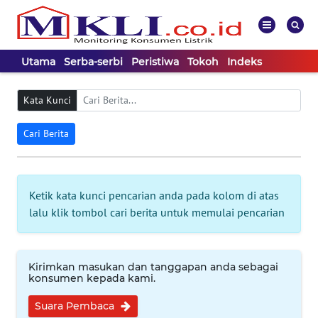
Utama
Serba-serbi
Peristiwa
Tokoh
Indeks
WAHANA
Tutup
TV
Kata Kunci
Cari Berita
UTAMA
SERBA-
Ketik kata kunci pencarian anda pada kolom di atas
SERBI
lalu klik tombol cari berita untuk memulai pencarian
PERISTIWA
Kirimkan masukan dan tanggapan anda sebagai
TOKOH
konsumen kepada kami.
Suara Pembaca
Informasi