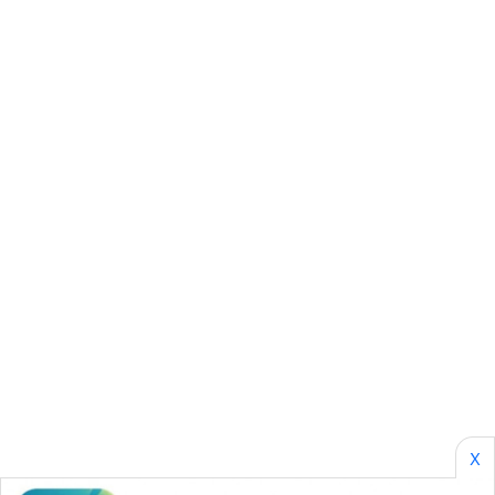
KARING
NEWS
JURNAL
MARITIM
HUMBANG
NEWS
GARONGGANG
NEWS
FISUELRI
ID
ENERGI
NEWS
X
CILEUNGSI