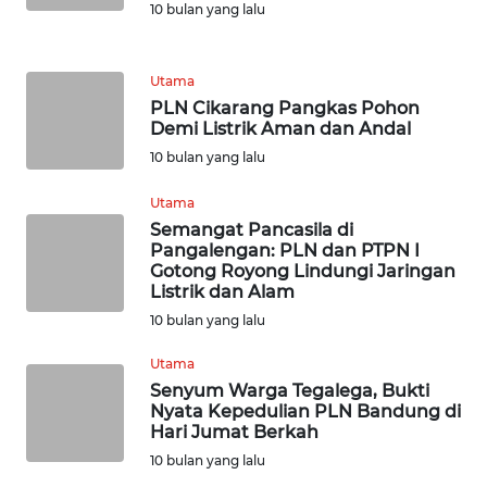
WN
10 bulan yang lalu
INDRAMAYU
Utama
WN
PLN Cikarang Pangkas Pohon
KUNINGAN
Demi Listrik Aman dan Andal
10 bulan yang lalu
WN
MAJALENGKA
Utama
Semangat Pancasila di
WN
Pangalengan: PLN dan PTPN I
Gotong Royong Lindungi Jaringan
SUBANG
Listrik dan Alam
10 bulan yang lalu
WN
SUKABUMI
Utama
Senyum Warga Tegalega, Bukti
WN
Nyata Kepedulian PLN Bandung di
Hari Jumat Berkah
PURWAKARTA
10 bulan yang lalu