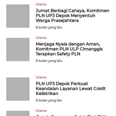
TAPANULI
Utama
TENGAH
Jumat Berbagi Cahaya, Komitmen
PLN UP3 Depok Menyentuh
Warga Prasejahtera
WN DELI
SERDANG
8 bulan yang lalu
Utama
WN
Menjaga Nyala dengan Aman,
TEBING
Komitmen PLN ULP Cimanggis
TINGGI
Terapkan Safety PLN
8 bulan yang lalu
WN
PAKPAK
Utama
PLN UP3 Depok Perkuat
WN
Keandalan Layanan Lewat Coklit
KARAWANG
Kelistrikan
8 bulan yang lalu
WN
BEKASI
Utama