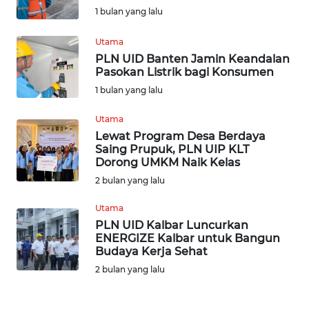
WN
1 bulan yang lalu
BANTEN
Utama
WN
PLN UID Banten Jamin Keandalan
NTT
Pasokan Listrik bagi Konsumen
1 bulan yang lalu
WN
Utama
KEPRI
Lewat Program Desa Berdaya
Saing Prupuk, PLN UIP KLT
WN
Dorong UMKM Naik Kelas
PAPUA
2 bulan yang lalu
WN
Utama
PAPUA
PLN UID Kalbar Luncurkan
BARAT
ENERGIZE Kalbar untuk Bangun
Budaya Kerja Sehat
2 bulan yang lalu
WN
RIAU