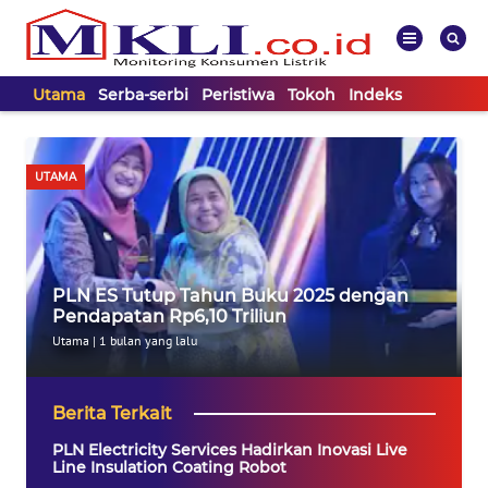
Utama
Serba-serbi
Peristiwa
Tokoh
Indeks
WAHANA
Tutup
TV
UTAMA
UTAMA
SERBA-
PLN ES Tutup Tahun Buku 2025 dengan
SERBI
Pendapatan Rp6,10 Triliun
Utama
|
1 bulan yang lalu
PERISTIWA
Berita Terkait
TOKOH
PLN Electricity Services Hadirkan Inovasi Live
Line Insulation Coating Robot
Informasi