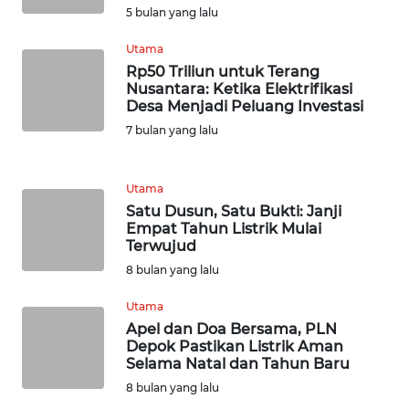
5 bulan yang lalu
WN
TAPANULI
Utama
SELATAN
Rp50 Triliun untuk Terang
Nusantara: Ketika Elektrifikasi
Desa Menjadi Peluang Investasi
WN
TANJUNG
7 bulan yang lalu
LESUNG
Utama
WN
Satu Dusun, Satu Bukti: Janji
KARO
Empat Tahun Listrik Mulai
Terwujud
WN
8 bulan yang lalu
SIMALUNGUN
Utama
Apel dan Doa Bersama, PLN
WN
Depok Pastikan Listrik Aman
LABUHANBATU
Selama Natal dan Tahun Baru
8 bulan yang lalu
WN