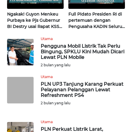
WN
NUSANTARA
Ngakak! Guyon Menkeu
Full Pidato Presiden RI di
Purbaya ke Pjs Gubernur
pertemuan dengan
WN
BI Destry usai Rapat KSSK
Pengusaha KADIN Seluruh
JOGJA
| Wahana Terkini
Indonesia | Wahana
Terkini
Utama
Pengguna Mobil Listrik Tak Perlu
WN
Bingung, SPKLU Kini Mudah Dicari
JATIM
Lewat PLN Mobile
2 bulan yang lalu
WN
BALI
Utama
PLN UP3 Tanjung Karang Perkuat
Pelayanan Pelanggan Lewat
WN
Refreshment PS4
KALBAR
2 bulan yang lalu
WN
KALTENG
Utama
PLN Perkuat Listrik Larat,