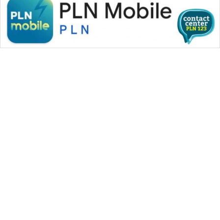
NEWS
BERKAT
NEWS
BERAMPU
NEWS
ANUGERAH
NEWS
AKHLAK
ID
WAHANA MEDIA GROUP
PERAPKI
|
|
|
WAHANA NEWS co
WAHANA TANI
WAHANA ADVOKAT
NEWS
|
|
WAHANA INFRASTRUKTUR
WAHANA KONSUMEN
|
|
|
WAHANA LISTRIK
WAHANA TRAVEL
WAHANA TV
SONYA