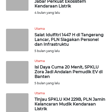
Jabar Perkuat Ekosistem
WN
Kendaraan Listrik
MALUKU
4 bulan yang lalu
WN
MALUT
Utama
Salat Idulfitri 1447 H di Tangerang
WN
Lancar, PLN Siagakan Personel
DAIRI
dan Infrastruktu
5 bulan yang lalu
WN
Utama
DANAU
Isi Daya Cuma 20 Menit, SPKLU
TOBA
Zora Jadi Andalan Pemudik EV di
Banten
WN
5 bulan yang lalu
NIAS
Utama
Tinjau SPKLU KM 229B, PLN Jamin
WN
Kelancaran Mudik Kendaraan
LANGKAT
Listrik