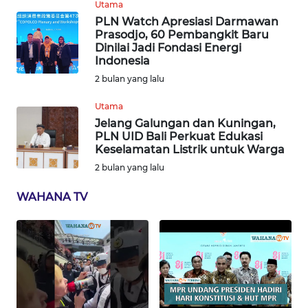
Utama
WN
PLN Watch Apresiasi Darmawan
SERAMBI
Prasodjo, 60 Pembangkit Baru
Dinilai Jadi Fondasi Energi
Indonesia
WN
2 bulan yang lalu
JAMBI
Utama
WN
Jelang Galungan dan Kuningan,
SULTRA
PLN UID Bali Perkuat Edukasi
Keselamatan Listrik untuk Warga
2 bulan yang lalu
WN
NTB
WAHANA TV
WN
SULTENG
WN
SULBAR