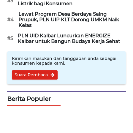
#3
Listrik bagi Konsumen
WAHANA
SPORT
Lewat Program Desa Berdaya Saing
#4
Prupuk, PLN UIP KLT Dorong UMKM Naik
Kelas
WAHANA
UMKM
PLN UID Kalbar Luncurkan ENERGIZE
#5
Kalbar untuk Bangun Budaya Kerja Sehat
WAHANA
SELEB
Kirimkan masukan dan tanggapan anda sebagai
konsumen kepada kami.
WAHANA
Suara Pembaca
PERSONA
WAHANA
Berita Populer
OTOMOTIF
WAHANA
HEALTH