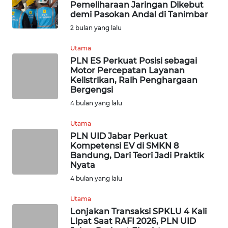
Pemeliharaan Jaringan Dikebut
WN
demi Pasokan Andal di Tanimbar
KALTARA
2 bulan yang lalu
WN
Utama
KALSEL
PLN ES Perkuat Posisi sebagai
Motor Percepatan Layanan
Kelistrikan, Raih Penghargaan
WN
Bergengsi
KALTIM
4 bulan yang lalu
WN
Utama
SULSEL
PLN UID Jabar Perkuat
Kompetensi EV di SMKN 8
Bandung, Dari Teori Jadi Praktik
WN
Nyata
GORONTALO
4 bulan yang lalu
WN
Utama
SULUT
Lonjakan Transaksi SPKLU 4 Kali
Lipat Saat RAFI 2026, PLN UID