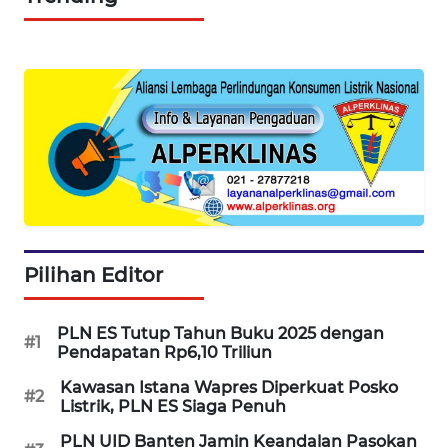
WAHANA
LISTRIK
WAHANA
TRAVEL
WAHANA
TV
WAHANANEWS
ID
Pilihan Editor
WAHANANEWS
PLN ES Tutup Tahun Buku 2025 dengan
CO ID
#1
Pendapatan Rp6,10 Triliun
Kawasan Istana Wapres Diperkuat Posko
WAHANANEWS
#2
Listrik, PLN ES Siaga Penuh
NET
PLN UID Banten Jamin Keandalan Pasokan