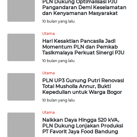
PLN Dukung Optimalisasi PJU
SUMEDANG
Pangandaran Demi Keselamatan
dan Kenyamanan Masyarakat
WN
10 bulan yang lalu
CIANJUR
Utama
Hari Kesaktian Pancasila Jadi
WN
Momentum PLN dan Pemkab
KEPULAUAN
Tasikmalaya Perkuat Sinergi PJU
SERIBU
10 bulan yang lalu
WN
Utama
TANGERANG
PLN UP3 Gunung Putri Renovasi
Total Musholla Annur, Bukti
Kepedulian untuk Warga Bogor
WN
BINJAI
10 bulan yang lalu
Utama
WN
Naikkan Daya Hingga 520 kVA,
CIREBON
PLN Dukung Lonjakan Produksi
PT Favorit Jaya Food Bandung