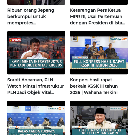
WN
Ribuan orang Jepang
Keterangan Pers Ketua
BABEL
berkumpul untuk
MPR RI, Usai Pertemuan
memprotes
dengan Presiden di Istana
WN
pembangunan masjid
| Wahana Terkini
SUMBAR
pertama di Fujisawa
WN
SUMSEL
WN
BENGKULU
Soroti Ancaman, PLN
Konpers hasil rapat
Watch Minta Infrastruktur
berkala KSSK III tahun
PLN Jadi Objek Vital
2026 | Wahana Terkini
WN
Khusus | Alperklinas
LAMPUNG
Research
WN
JATENG