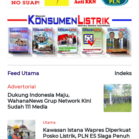
KARIR
DISCLAIMER
Wahana
News
Regional
WN
Feed Utama
Indeks
SUMUT
Advertorial
Dukung Indonesia Maju,
WN
WahanaNews Grup Network Kini
JAKARTA
Sudah 111 Media
WN
Utama
JABAR
Kawasan Istana Wapres Diperkuat
Posko Listrik, PLN ES Siaga Penuh