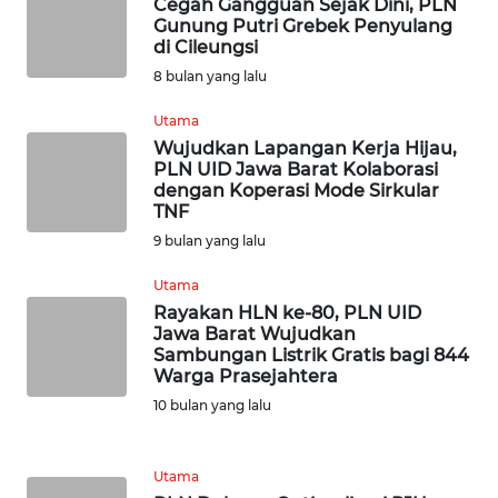
Cegah Gangguan Sejak Dini, PLN
Gunung Putri Grebek Penyulang
WN
di Cileungsi
BOGOR
8 bulan yang lalu
WN
Utama
DEPOK
Wujudkan Lapangan Kerja Hijau,
PLN UID Jawa Barat Kolaborasi
dengan Koperasi Mode Sirkular
WN
TNF
TAPANULI
UTARA
9 bulan yang lalu
Utama
WN
Rayakan HLN ke-80, PLN UID
SAMOSIR
Jawa Barat Wujudkan
Sambungan Listrik Gratis bagi 844
Warga Prasejahtera
WN
PADANG
10 bulan yang lalu
LAWAS
Utama
WN