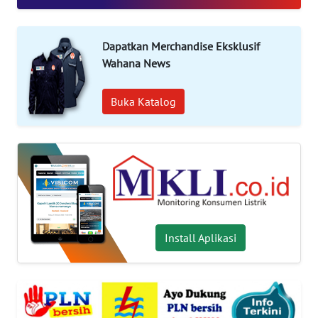
INDEKS
BERITA
Dapatkan Merchandise Eksklusif
Wahana News
KONTAK
KAMI
Buka Katalog
INFO
IKLAN
TENTANG
KAMI
Install Aplikasi
PEDOMAN
MEDIA
SIBER
REDAKSI