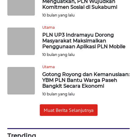
Menguatkan, PLN Wujudkan
Wahana
Komitmen Sosial di Sukabumi
Media
10 bulan yang lalu
Group
Utama
WAHANA
PLN UP3 Indramayu Dorong
NEWS
Masyarakat Maksimalkan
Penggunaan Aplikasi PLN Mobile
WAHANA
10 bulan yang lalu
TANI
Utama
Gotong Royong dan Kemanusiaan:
WAHANA
YBM PLN Bantu Warga Paseh
ADVOKAT
Bangkit Secara Ekonomi
10 bulan yang lalu
WAHANA
INFRASTRUKTUR
Muat Berita Selanjutnya
WAHANA
KONSUMEN
Trending