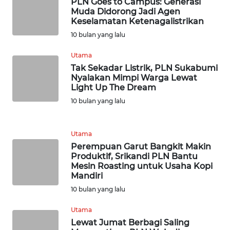
PLN Goes to Campus: Generasi
WN
Muda Didorong Jadi Agen
Keselamatan Ketenagalistrikan
NATUNA
10 bulan yang lalu
WN
Utama
BINTAN
Tak Sekadar Listrik, PLN Sukabumi
Nyalakan Mimpi Warga Lewat
WN
Light Up The Dream
MANDALIKA
10 bulan yang lalu
WN
Utama
LIKUPANG
Perempuan Garut Bangkit Makin
Produktif, Srikandi PLN Bantu
WN
Mesin Roasting untuk Usaha Kopi
LABUANBAJO
Mandiri
10 bulan yang lalu
WN
Utama
BORNEO
Lewat Jumat Berbagi Saling