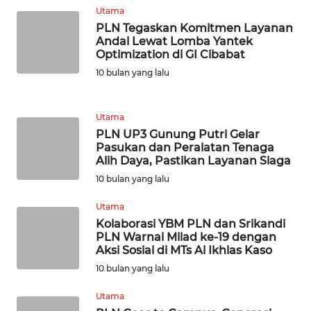
WN
Utama
PRIANGAN
PLN Tegaskan Komitmen Layanan
TIMUR
Andal Lewat Lomba Yantek
Optimization di GI Cibabat
WN
10 bulan yang lalu
SEMARANG
Utama
WN
PLN UP3 Gunung Putri Gelar
SOLO
Pasukan dan Peralatan Tenaga
Alih Daya, Pastikan Layanan Siaga
WN
10 bulan yang lalu
BOROBUDUR
Utama
WN
Kolaborasi YBM PLN dan Srikandi
PLN Warnai Milad ke-19 dengan
MADURA
Aksi Sosial di MTs Al Ikhlas Kaso
10 bulan yang lalu
WN
SURABAYA
Utama