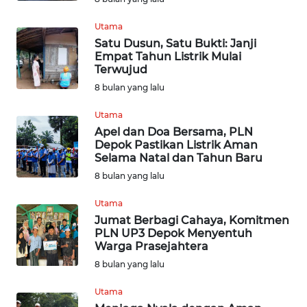
WN
Utama
BOGOR
Satu Dusun, Satu Bukti: Janji
Empat Tahun Listrik Mulai
WN
Terwujud
DEPOK
8 bulan yang lalu
Utama
WN
Apel dan Doa Bersama, PLN
TAPANULI
Depok Pastikan Listrik Aman
UTARA
Selama Natal dan Tahun Baru
8 bulan yang lalu
WN
SAMOSIR
Utama
Jumat Berbagi Cahaya, Komitmen
PLN UP3 Depok Menyentuh
WN
Warga Prasejahtera
PADANG
LAWAS
8 bulan yang lalu
Utama
WN