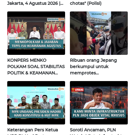
Jakarta, 4 Agustus 2026 |
chotas" (Polisi)
WN
Wahana Terkini
BABEL
WN
SUMBAR
WN
SUMSEL
KONPERS MENKO
Ribuan orang Jepang
POLKAM SOAL STABILITAS
berkumpul untuk
WN
POLITIK & KEAMANAN
memprotes
BENGKULU
NASIONAL | Wahana
pembangunan masjid
Terkini
pertama di Fujisawa
WN
LAMPUNG
WN
JATENG
Keterangan Pers Ketua
Soroti Ancaman, PLN