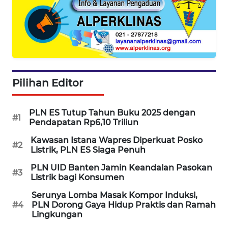
WN
INDRAMAYU
WN
KUNINGAN
WN
Pilihan Editor
MAJALENGKA
PLN ES Tutup Tahun Buku 2025 dengan
WN
#1
Pendapatan Rp6,10 Triliun
SUBANG
Kawasan Istana Wapres Diperkuat Posko
#2
Listrik, PLN ES Siaga Penuh
WN
SUKABUMI
PLN UID Banten Jamin Keandalan Pasokan
#3
Listrik bagi Konsumen
WN
Serunya Lomba Masak Kompor Induksi,
PURWAKARTA
#4
PLN Dorong Gaya Hidup Praktis dan Ramah
Lingkungan