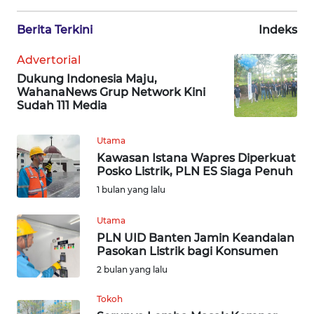
KARIR
Berita Terkini
Indeks
Advertorial
DISCLAIMER
Dukung Indonesia Maju,
WahanaNews Grup Network Kini
Wahana
Sudah 111 Media
News
Regional
Utama
Kawasan Istana Wapres Diperkuat
WN
Posko Listrik, PLN ES Siaga Penuh
SUMUT
1 bulan yang lalu
WN
Utama
JAKARTA
PLN UID Banten Jamin Keandalan
Pasokan Listrik bagi Konsumen
WN
2 bulan yang lalu
JABAR
Tokoh