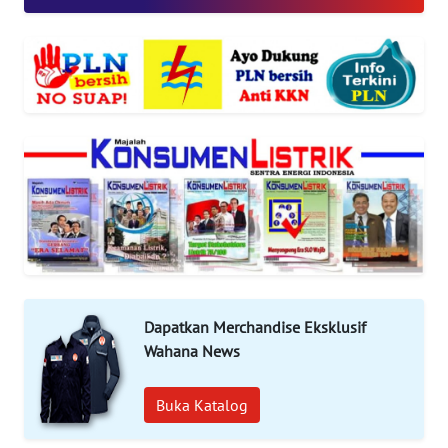
INDEKS
BERITA
KONTAK
KAMI
INFO
IKLAN
TENTANG
KAMI
Dapatkan Merchandise Eksklusif
PEDOMAN
Wahana News
MEDIA
SIBER
Buka Katalog
REDAKSI