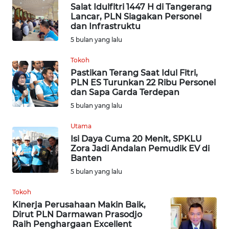
Salat Idulfitri 1447 H di Tangerang
WN
Lancar, PLN Siagakan Personel
TAPANULI
dan Infrastruktu
SELATAN
5 bulan yang lalu
WN
Tokoh
TANJUNG
Pastikan Terang Saat Idul Fitri,
LESUNG
PLN ES Turunkan 22 Ribu Personel
dan Sapa Garda Terdepan
5 bulan yang lalu
WN
KARO
Utama
Isi Daya Cuma 20 Menit, SPKLU
WN
Zora Jadi Andalan Pemudik EV di
SIMALUNGUN
Banten
5 bulan yang lalu
WN
Tokoh
LABUHANBATU
Kinerja Perusahaan Makin Baik,
Dirut PLN Darmawan Prasodjo
WN
Raih Penghargaan Excellent