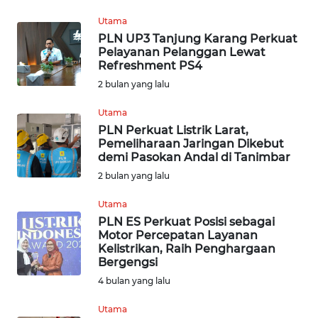
WN
Utama
KALTARA
PLN UP3 Tanjung Karang Perkuat
Pelayanan Pelanggan Lewat
WN
Refreshment PS4
KALSEL
2 bulan yang lalu
WN
Utama
KALTIM
PLN Perkuat Listrik Larat,
Pemeliharaan Jaringan Dikebut
demi Pasokan Andal di Tanimbar
WN
2 bulan yang lalu
SULSEL
Utama
WN
PLN ES Perkuat Posisi sebagai
GORONTALO
Motor Percepatan Layanan
Kelistrikan, Raih Penghargaan
Bergengsi
WN
4 bulan yang lalu
SULUT
Utama