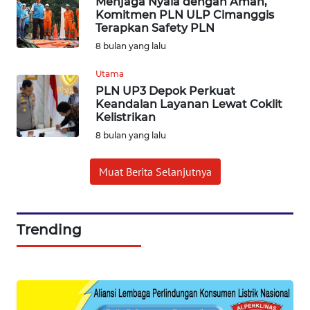
Menjaga Nyala dengan Aman,
SUMEDANG
Komitmen PLN ULP Cimanggis
Terapkan Safety PLN
WN
8 bulan yang lalu
CIANJUR
Utama
PLN UP3 Depok Perkuat
WN
Keandalan Layanan Lewat Coklit
KEPULAUAN
Kelistrikan
SERIBU
8 bulan yang lalu
WN
Muat Berita Selanjutnya
TANGERANG
WN
BINJAI
Trending
WN
CIREBON