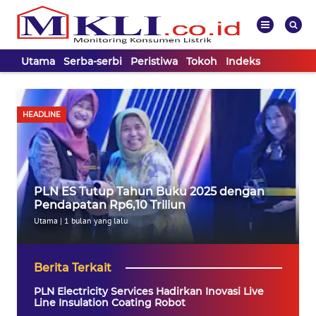
Utama
Serba-serbi
Peristiwa
Tokoh
Indeks
WAHANA
Tutup
TV
HEADLINE
UTAMA
SERBA-
PLN ES Tutup Tahun Buku 2025 dengan
SERBI
Pendapatan Rp6,10 Triliun
Utama
|
1 bulan yang lalu
PERISTIWA
Berita Terkait
TOKOH
PLN Electricity Services Hadirkan Inovasi Live
Line Insulation Coating Robot
Informasi