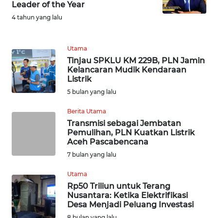
TAPANULI
Leader of the Year
TENGAH
4 tahun yang lalu
WN DELI
Utama
SERDANG
Tinjau SPKLU KM 229B, PLN Jamin
Kelancaran Mudik Kendaraan
WN
Listrik
TEBING
5 bulan yang lalu
TINGGI
Berita Utama
WN
Transmisi sebagai Jembatan
Pemulihan, PLN Kuatkan Listrik
PAKPAK
Aceh Pascabencana
7 bulan yang lalu
WN
KARAWANG
Utama
Rp50 Triliun untuk Terang
WN
Nusantara: Ketika Elektrifikasi
Desa Menjadi Peluang Investasi
BEKASI
8 bulan yang lalu