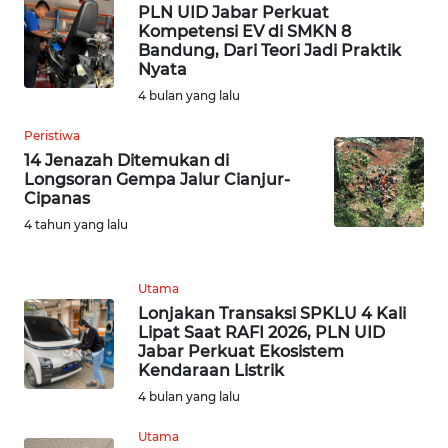
WN
PLN UID Jabar Perkuat
MALUKU
Kompetensi EV di SMKN 8
Bandung, Dari Teori Jadi Praktik
Nyata
WN
4 bulan yang lalu
MALUT
Peristiwa
WN
14 Jenazah Ditemukan di
DAIRI
Longsoran Gempa Jalur Cianjur-
Cipanas
4 tahun yang lalu
WN
DANAU
TOBA
Utama
Lonjakan Transaksi SPKLU 4 Kali
WN
Lipat Saat RAFI 2026, PLN UID
NIAS
Jabar Perkuat Ekosistem
Kendaraan Listrik
WN
4 bulan yang lalu
LANGKAT
Utama