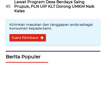
WN
Lewat Program Desa Berdaya Saing
PRIANGAN
#5
Prupuk, PLN UIP KLT Dorong UMKM Naik
TIMUR
Kelas
WN
Kirimkan masukan dan tanggapan anda sebagai
SEMARANG
konsumen kepada kami.
Suara Pembaca
WN
SOLO
Berita Populer
WN
BOROBUDUR
WN
MADURA
WN
SURABAYA