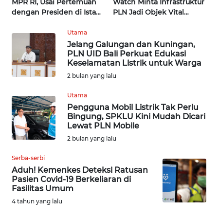
MPR RI, Usai Pertemuan
Watch Minta Infrastruktur
WN
dengan Presiden di Istana
PLN Jadi Objek Vital
NUSANTARA
| Wahana Terkini
Khusus | Alperklinas
Research
Utama
WN
Jelang Galungan dan Kuningan,
JOGJA
PLN UID Bali Perkuat Edukasi
Keselamatan Listrik untuk Warga
2 bulan yang lalu
WN
JATIM
Utama
Pengguna Mobil Listrik Tak Perlu
WN
Bingung, SPKLU Kini Mudah Dicari
BALI
Lewat PLN Mobile
2 bulan yang lalu
WN
Serba-serbi
KALBAR
Aduh! Kemenkes Deteksi Ratusan
Pasien Covid-19 Berkeliaran di
WN
Fasilitas Umum
KALTENG
4 tahun yang lalu