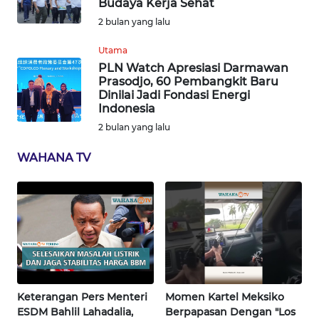
Budaya Kerja Sehat
WN
2 bulan yang lalu
SERAMBI
Utama
PLN Watch Apresiasi Darmawan
WN
Prasodjo, 60 Pembangkit Baru
JAMBI
Dinilai Jadi Fondasi Energi
Indonesia
WN
2 bulan yang lalu
SULTRA
WAHANA TV
WN
NTB
WN
SULTENG
WN
SULBAR
Keterangan Pers Menteri
Momen Kartel Meksiko
ESDM Bahlil Lahadalia,
Berpapasan Dengan "Los