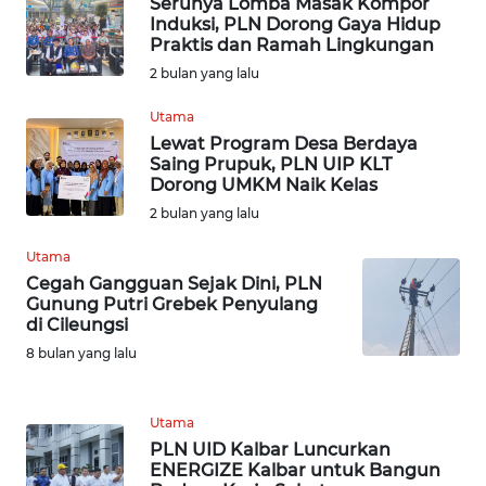
Serunya Lomba Masak Kompor
WN
Induksi, PLN Dorong Gaya Hidup
BANTEN
Praktis dan Ramah Lingkungan
2 bulan yang lalu
WN
NTT
Utama
Lewat Program Desa Berdaya
Saing Prupuk, PLN UIP KLT
WN
Dorong UMKM Naik Kelas
KEPRI
2 bulan yang lalu
WN
Utama
PAPUA
Cegah Gangguan Sejak Dini, PLN
Gunung Putri Grebek Penyulang
di Cileungsi
WN
PAPUA
8 bulan yang lalu
BARAT
Utama
WN
PLN UID Kalbar Luncurkan
RIAU
ENERGIZE Kalbar untuk Bangun