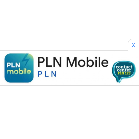
WAHANA
DESA
WISATA
LAPAK
WAHANA
X
Wahana
Network
KONSUMEN
LISTRIK
MASYARAKAT
KELISTRIKAN
WALINKI
ID