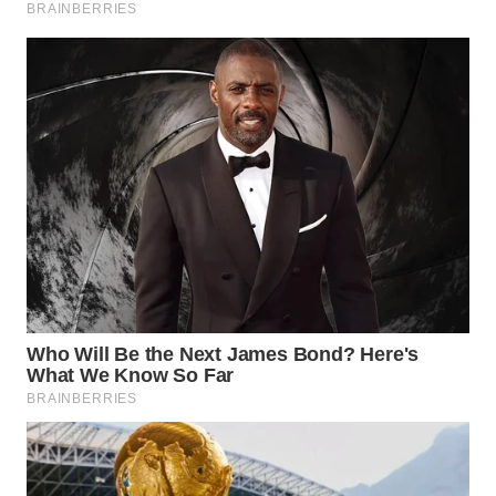
WN
PRIANGAN
TIMUR
WN
SEMARANG
WN
SOLO
WN
BOROBUDUR
WN
MADURA
WN
SURABAYA