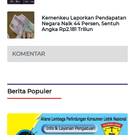
PORTAL
KONSUMEN
Kemenkeu Laporkan Pendapatan
Negara Naik 44 Persen, Sentuh
FORWAMKI
Angka Rp2.181 Triliun
ALPERKLINAS
KOMENTAR
FORJASIDA
TAMBANG
NEWS
Berita Populer
SITUNGIR
NEWS
SIDIKALANG
NEWS