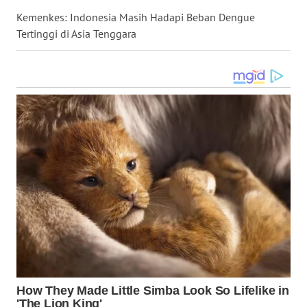
WN
Kemenkes: Indonesia Masih Hadapi Beban Dengue
MALUKU
Tertinggi di Asia Tenggara
WN
MALUT
WN
DAIRI
WN
DANAU
TOBA
WN
NIAS
WN
LANGKAT