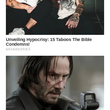
SUMEDANG
WN
CIANJUR
WN
KEPULAUAN
SERIBU
WN
TANGERANG
WN
BINJAI
WN
CIREBON