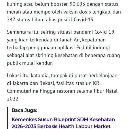
WN
kuning atau belum booster, 90.693 dengan status
BANTEN
merah atau memperoleh vaksin dosis lengkap, dan
247 status hitam alias positif Covid-19.
WN
NTT
Sementara itu, seiring situasi pandemi Covid-19
yang kian terkendali di Tanah Air, kepatuhan
WN
terhadap penggunaan aplikasi PeduliLindungi
KEPRI
sebagai alat skrining kesehatan di beberapa ruang
publik mulai kendur.
WN
PAPUA
Lokasi itu, kata dia, tampak di pusat perbelanjaan
di Jakarta dan Bekasi, fasilitas stasiun KRL
WN
Commuterline hingga restoran selama libur Natal
PAPUA
2022.
BARAT
Baca Juga:
WN
Kemenkes Susun Blueprint SDM Kesehatan
RIAU
2026–2035 Berbasis Health Labour Market