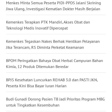
Menkes Minta Semua Peserta PIDI-PPDS Jalani Skrining
WN
KALTARA
Jiwa Ulang, Investigasi Kematian Dokter Masih Berjalan
WN
Kemenkes Terapkan PTK Mandiri, Akses Obat dan
KALSEL
Teknologi Medis Inovatif Dipercepat
WN
Kemenkes Tegaskan Nakes Berhak Hentikan Pelayanan
KALTIM
Jika Terancam, RS Diminta Perketat Keamanan
WN
BPOM Peringatkan Bahaya Obat Herbal Campuran Bahan
SULSEL
Kimia, 12 Produk Ditemukan Beredar
WN
BPJS Kesehatan Luncurkan REHAB 3.0 dan PASTI JKN,
GORONTALO
Peserta Kini Bisa Bayar Iuran Harian
WN
Budi Gunadi Dorong Pasien TB Jadi Prioritas Program MBG
SULUT
untuk Tingkatkan Kesembuhan