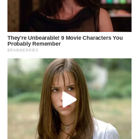
Wahana
Media
Group
WAHANA
NEWS
WAHANA
TANI
WAHANA
ADVOKAT
WAHANA
INFRASTRUKTUR
WAHANA
KONSUMEN