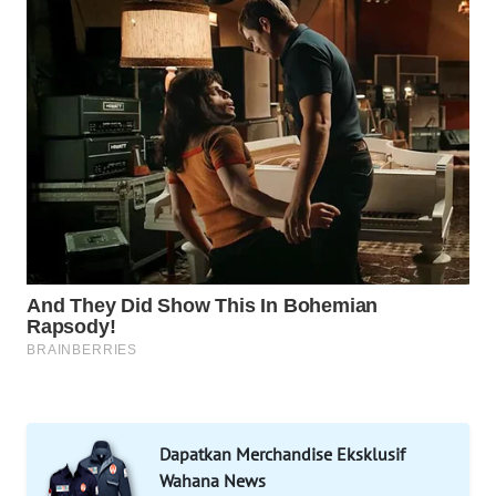
WAHANA
SPORT
WAHANA
UMKM
WAHANA
SELEB
WAHANA
PERSONA
WAHANA
OTOMOTIF
WAHANA
HEALTH
Dapatkan Merchandise Eksklusif
Wahana News