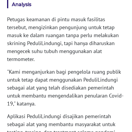
Analysis
WN
SERAMBI
Petugas keamanan di pintu masuk fasilitas
tersebut, mengizinkan pengunjung untuk tetap
WN
masuk ke dalam ruangan tanpa perlu melakukan
JAMBI
skrining PeduliLindungi, tapi hanya diharuskan
WN
mengecek suhu tubuh menggunakan alat
SULTRA
termometer.
"Kami menganjurkan bagi pengelola ruang publik
WN
NTB
untuk tetap dapat menggunakan PeduliLindungi
sebagai alat yang telah disediakan pemerintah
WN
untuk membantu mengendalikan penularan Covid-
SULTENG
19," katanya.
Aplikasi PeduliLindungi disajikan pemerintah
WN
SULBAR
sebagai alat yang membantu masyarakat untuk