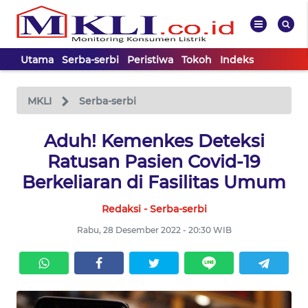
Utama
Serba-serbi
Peristiwa
Tokoh
Indeks
WAHANA
Tutup
TV
MKLI
Serba-serbi
UTAMA
Aduh! Kemenkes Deteksi
Ratusan Pasien Covid-19
SERBA-
Berkeliaran di Fasilitas Umum
SERBI
Redaksi - Serba-serbi
PERISTIWA
Rabu, 28 Desember 2022 - 20:30 WIB
TOKOH
Informasi