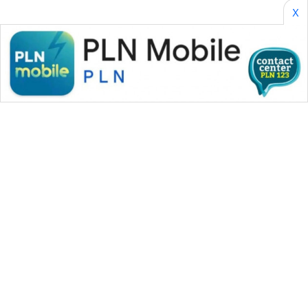
X
WAHANA MEDIA GROUP
|
|
|
WAHANA NEWS co
WAHANA TANI
WAHANA ADVOKAT