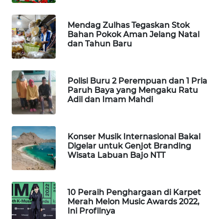
MAWAKA
ID
Mendag Zulhas Tegaskan Stok
Bahan Pokok Aman Jelang Natal
dan Tahun Baru
MARTABAT
NET
Polisi Buru 2 Perempuan dan 1 Pria
PLN
Paruh Baya yang Mengaku Ratu
WATCH
Adil dan Imam Mahdi
MKLI
Konser Musik Internasional Bakal
Digelar untuk Genjot Branding
LPKKI
Wisata Labuan Bajo NTT
LKKI
10 Peraih Penghargaan di Karpet
KOPEKLIN
Merah Melon Music Awards 2022,
Ini Profilnya