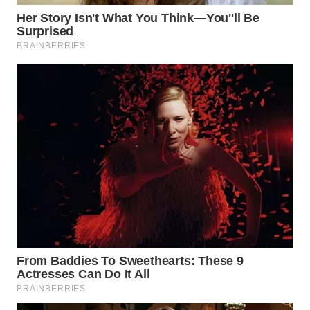
WAHANA
LISTRIK
WAHANA
TRAVEL
WAHANA
TV
WAHANANEWS
ID
WAHANANEWS
CO ID
WAHANANEWS
NET