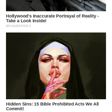
WN
INDRAMAYU
WN
KUNINGAN
WN
MAJALENGKA
WN
SUBANG
WN
SUKABUMI
WN
PURWAKARTA