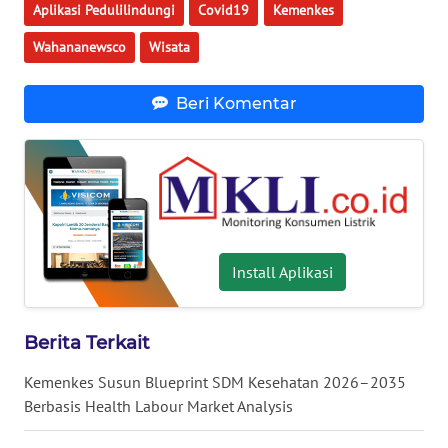
Aplikasi Pedulilindungi
Covid19
Kemenkes
WN
NUSANTARA
Wahananewsco
Wisata
WN
Beri Komentar
JOGJA
WN
JATIM
WN
BALI
Install Aplikasi
WN
KALBAR
Berita Terkait
Kemenkes Susun Blueprint SDM Kesehatan 2026–2035
WN
Berbasis Health Labour Market Analysis
KALTENG