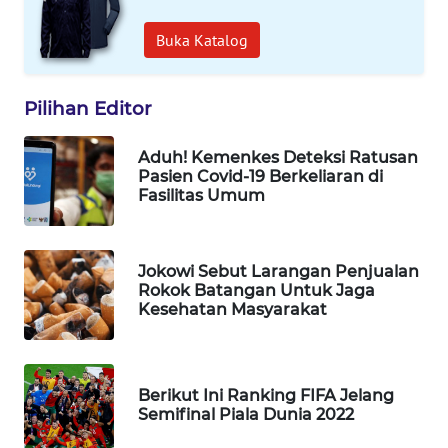
WAHANA
DESA
Buka Katalog
WISATA
Pilihan Editor
LAPAK
WAHANA
Aduh! Kemenkes Deteksi Ratusan
Pasien Covid-19 Berkeliaran di
Wahana
Fasilitas Umum
Network
KONSUMEN
LISTRIK
Jokowi Sebut Larangan Penjualan
Rokok Batangan Untuk Jaga
Kesehatan Masyarakat
MASYARAKAT
KELISTRIKAN
Berikut Ini Ranking FIFA Jelang
WALINKI
Semifinal Piala Dunia 2022
ID