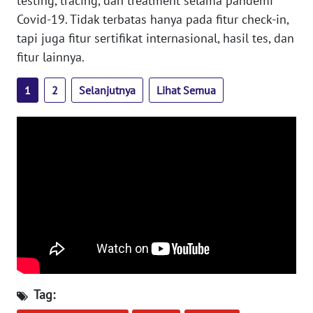
testing, tracing, dan treatment selama pandemi
WN
Covid-19. Tidak terbatas hanya pada fitur check-in,
BABEL
tapi juga fitur sertifikat internasional, hasil tes, dan
fitur lainnya.
WN
SUMBAR
1
2
Selanjutnya
Lihat Semua
WN
SUMSEL
WN
BENGKULU
WN
LAMPUNG
WN
JATENG
Tag: