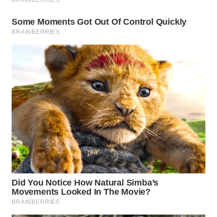
TAPANULI
TENGAH
WN DELI
SERDANG
WN
TEBING
TINGGI
WN
PAKPAK
WN
KARAWANG
WN
BEKASI