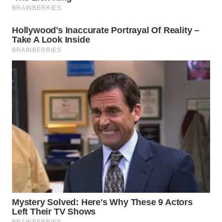
WN
TAPANULI
SELATAN
WN
TANJUNG
LESUNG
WN
KARO
WN
SIMALUNGUN
WN
LABUHANBATU
WN