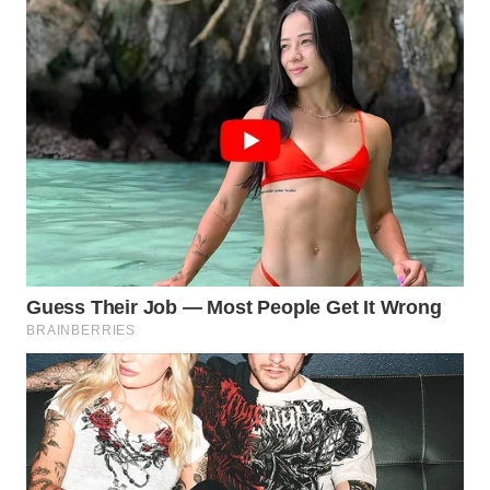
WN
BOGOR
WN
DEPOK
WN
TAPANULI
UTARA
WN
SAMOSIR
WN
PADANG
LAWAS
WN