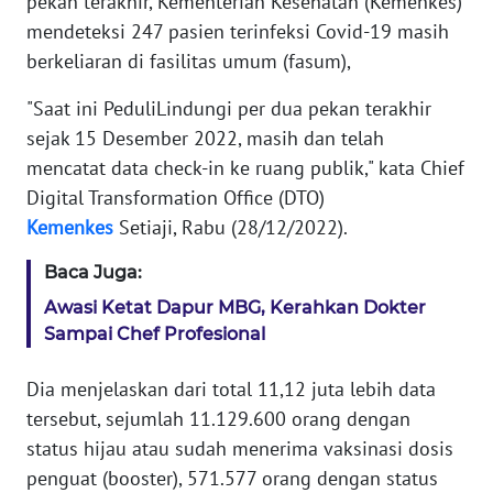
pekan terakhir, Kementerian Kesehatan (Kemenkes)
mendeteksi 247 pasien terinfeksi Covid-19 masih
KARIR
berkeliaran di fasilitas umum (fasum),
DISCLAIMER
"Saat ini PeduliLindungi per dua pekan terakhir
sejak 15 Desember 2022, masih dan telah
Wahana
mencatat data check-in ke ruang publik," kata Chief
News
Digital Transformation Office (DTO)
Regional
Kemenkes
Setiaji, Rabu (28/12/2022).
WN
Baca Juga:
SUMUT
Awasi Ketat Dapur MBG, Kerahkan Dokter
Sampai Chef Profesional
WN
JAKARTA
Dia menjelaskan dari total 11,12 juta lebih data
tersebut, sejumlah 11.129.600 orang dengan
WN
JABAR
status hijau atau sudah menerima vaksinasi dosis
penguat (booster), 571.577 orang dengan status