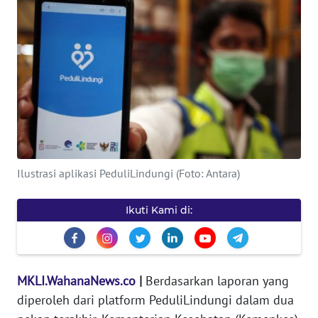
INDEKS
BERITA
KONTAK
KAMI
INFO
IKLAN
Ilustrasi aplikasi PeduliLindungi (Foto: Antara)
TENTANG
KAMI
Ikuti Kami di:
PEDOMAN
MEDIA
SIBER
MKLI.WahanaNews.co
|
Berdasarkan laporan yang
diperoleh dari platform PeduliLindungi dalam dua
REDAKSI