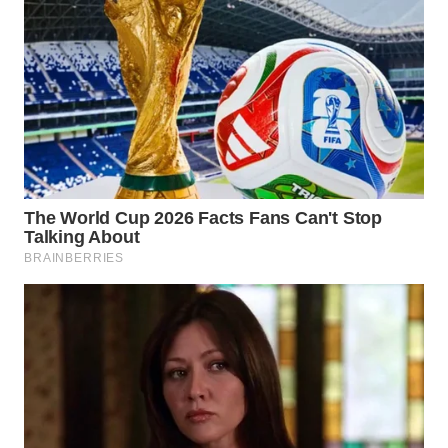
WN
NATUNA
WN
BINTAN
WN
MANDALIKA
WN
LIKUPANG
WN
LABUANBAJO
WN
BORNEO