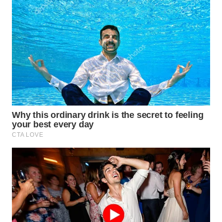
WAHANA
LISTRIK
WAHANA
TRAVEL
WAHANA
TV
WAHANANEWS
ID
WAHANANEWS
CO ID
WAHANANEWS
NET