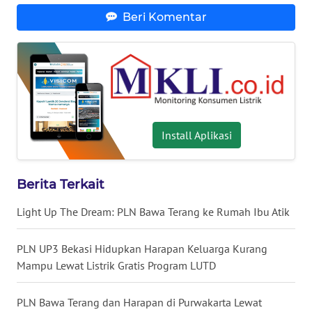
WN
Beri Komentar
NUSANTARA
WN
JOGJA
WN
JATIM
Install Aplikasi
WN
BALI
Berita Terkait
Light Up The Dream: PLN Bawa Terang ke Rumah Ibu Atik
WN
KALBAR
PLN UP3 Bekasi Hidupkan Harapan Keluarga Kurang
Mampu Lewat Listrik Gratis Program LUTD
WN
KALTENG
PLN Bawa Terang dan Harapan di Purwakarta Lewat