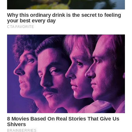
WN
BOGOR
WN
DEPOK
WN
TAPANULI
UTARA
WN
SAMOSIR
WN
PADANG
LAWAS
WN