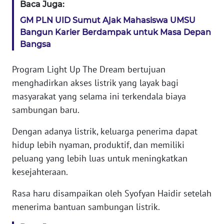
WN
Baca Juga:
BANTEN
GM PLN UID Sumut Ajak Mahasiswa UMSU
Bangun Karier Berdampak untuk Masa Depan
WN
Bangsa
NTT
Program Light Up The Dream bertujuan
WN
menghadirkan akses listrik yang layak bagi
KEPRI
masyarakat yang selama ini terkendala biaya
sambungan baru.
WN
PAPUA
Dengan adanya listrik, keluarga penerima dapat
hidup lebih nyaman, produktif, dan memiliki
WN
peluang yang lebih luas untuk meningkatkan
PAPUA
kesejahteraan.
BARAT
Rasa haru disampaikan oleh Syofyan Haidir setelah
WN
menerima bantuan sambungan listrik.
RIAU