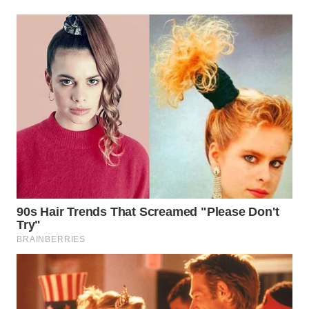
SUMEDANG
WN
CIANJUR
WN
KEPULAUAN
SERIBU
WN
TANGERANG
WN
BINJAI
WN
CIREBON