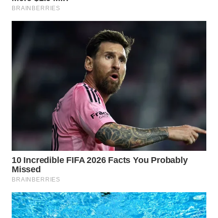
Wahana
Media
Group
WAHANA
NEWS
WAHANA
TANI
WAHANA
ADVOKAT
WAHANA
INFRASTRUKTUR
WAHANA
KONSUMEN