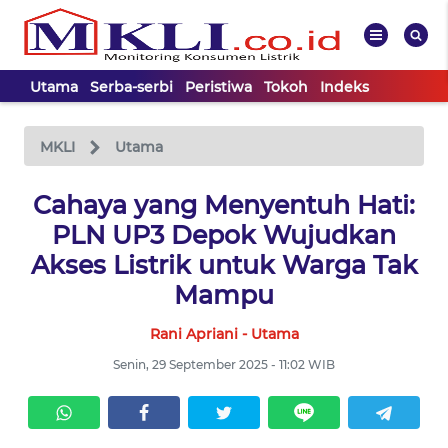
Utama
Serba-serbi
Peristiwa
Tokoh
Indeks
WAHANA
Tutup
TV
MKLI
Utama
UTAMA
Cahaya yang Menyentuh Hati:
PLN UP3 Depok Wujudkan
SERBA-
Akses Listrik untuk Warga Tak
SERBI
Mampu
Rani Apriani - Utama
PERISTIWA
Senin, 29 September 2025 - 11:02 WIB
TOKOH
Informasi