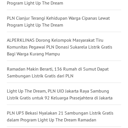
Program Light Up The Dream
WN
KALTARA
PLN Cianjur Terangi Kehidupan Warga Cipanas Lewat
WN
Program Light Up The Dream
KALSEL
ALPERKLINAS Dorong Kelompok Masyarakat Tiru
WN
Komunitas Pegawai PLN Donasi Sukarela Listrik Gratis
KALTIM
Bagi Warga Kurang Mampu
WN
Ramadan Makin Berarti, 136 Rumah di Sumut Dapat
SULSEL
Sambungan Listrik Gratis dari PLN
WN
Light Up The Dream, PLN UID Jakarta Raya Sambung
GORONTALO
Listrik Gratis untuk 92 Keluarga Prasejahtera di Jakarta
WN
PLN UP3 Bekasi Nyalakan 21 Sambungan Listrik Gratis
SULUT
dalam Program Light Up The Dream Ramadan