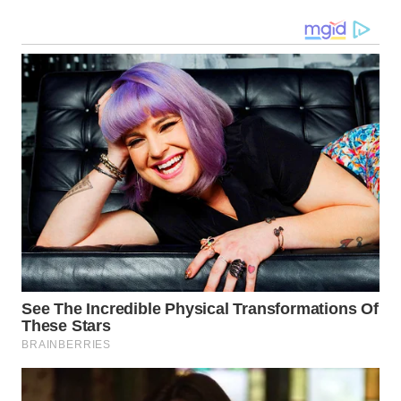
WN
MALUKU
WN
MALUT
WN
DAIRI
WN
DANAU
TOBA
WN
NIAS
WN
LANGKAT