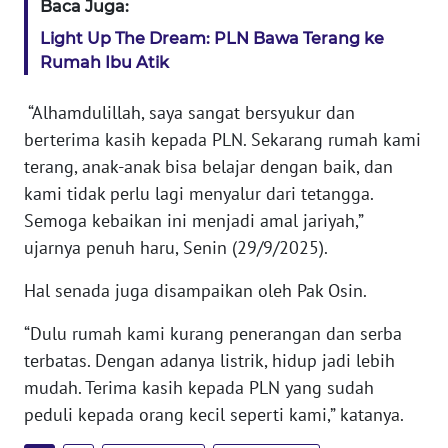
Baca Juga:
WN
Light Up The Dream: PLN Bawa Terang ke
SERAMBI
Rumah Ibu Atik
WN
“Alhamdulillah, saya sangat bersyukur dan
JAMBI
berterima kasih kepada PLN. Sekarang rumah kami
terang, anak-anak bisa belajar dengan baik, dan
WN
kami tidak perlu lagi menyalur dari tetangga.
SULTRA
Semoga kebaikan ini menjadi amal jariyah,”
WN
ujarnya penuh haru, Senin (29/9/2025).
NTB
Hal senada juga disampaikan oleh Pak Osin.
WN
“Dulu rumah kami kurang penerangan dan serba
SULTENG
terbatas. Dengan adanya listrik, hidup jadi lebih
mudah. Terima kasih kepada PLN yang sudah
WN
peduli kepada orang kecil seperti kami,” katanya.
SULBAR