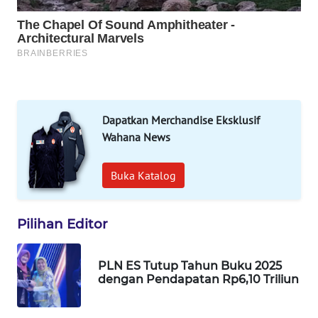
WAHANA
DESA
WISATA
LAPAK
WAHANA
Dapatkan Merchandise Eksklusif
Wahana
Wahana News
Network
Buka Katalog
KONSUMEN
LISTRIK
Pilihan Editor
MASYARAKAT
KELISTRIKAN
PLN ES Tutup Tahun Buku 2025
dengan Pendapatan Rp6,10 Triliun
WALINKI
ID