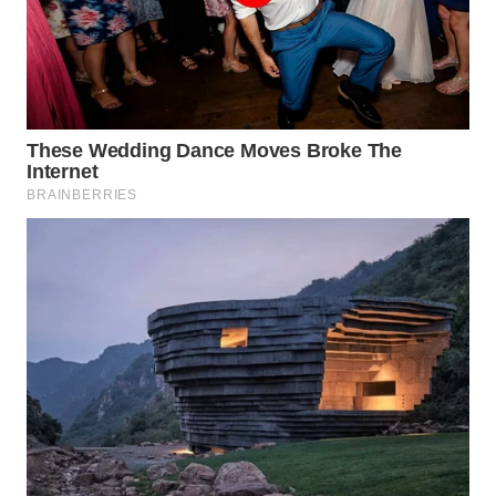
WAHANA
SPORT
WAHANA
UMKM
WAHANA
SELEB
WAHANA
PERSONA
WAHANA
OTOMOTIF
WAHANA
HEALTH