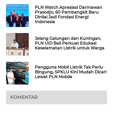
PORTAL
PLN Watch Apresiasi Darmawan
KONSUMEN
Prasodjo, 60 Pembangkit Baru
Dinilai Jadi Fondasi Energi
FORWAMKI
Indonesia
ALPERKLINAS
Jelang Galungan dan Kuningan,
PLN UID Bali Perkuat Edukasi
FORJASIDA
Keselamatan Listrik untuk Warga
TAMBANG
NEWS
Pengguna Mobil Listrik Tak Perlu
Bingung, SPKLU Kini Mudah Dicari
Lewat PLN Mobile
SITUNGIR
NEWS
KOMENTAR
SIDIKALANG
NEWS