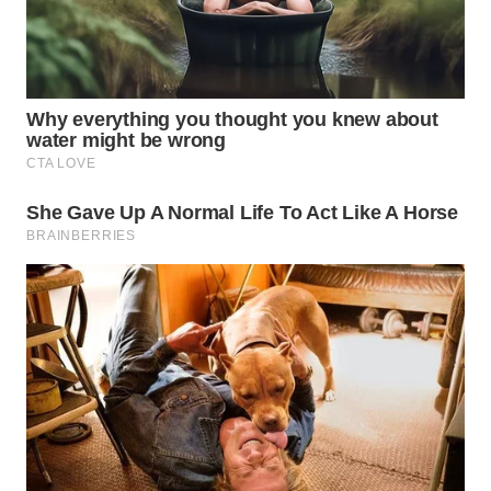
WN
PRIANGAN
TIMUR
WN
SEMARANG
WN
SOLO
WN
BOROBUDUR
WN
MADURA
WN
SURABAYA