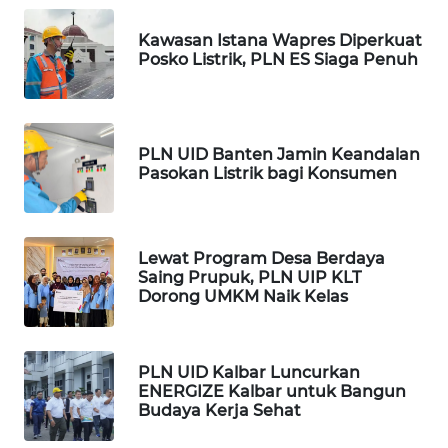
MAWAKA
Kawasan Istana Wapres Diperkuat
ID
Posko Listrik, PLN ES Siaga Penuh
MARTABAT
NET
PLN UID Banten Jamin Keandalan
PLN
Pasokan Listrik bagi Konsumen
WATCH
MKLI
Lewat Program Desa Berdaya
Saing Prupuk, PLN UIP KLT
Dorong UMKM Naik Kelas
LPKKI
LKKI
PLN UID Kalbar Luncurkan
ENERGIZE Kalbar untuk Bangun
KOPEKLIN
Budaya Kerja Sehat