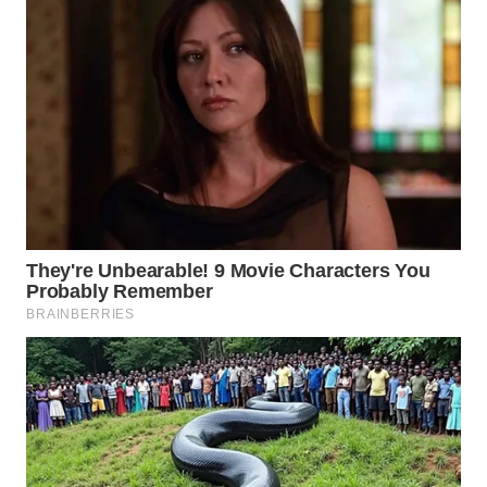
WN
TAPANULI
SELATAN
WN
TANJUNG
LESUNG
WN
KARO
WN
SIMALUNGUN
WN
LABUHANBATU
WN