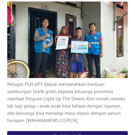
INDEKS
BERITA
KONTAK
KAMI
INFO
IKLAN
TENTANG
Petugas PLN UP3 Depok menyerahkan bantuan
KAMI
sambungan listrik gratis kepada keluarga penerima
manfaat Program Light Up The Dream. Kini rumah mereka
PEDOMAN
tak lagi gelap—anak-anak bisa belajar dengan nyaman,
MEDIA
dan keluarga bisa menatap masa depan dengan penuh
SIBER
harapan. [WAHANANEWS.CO/PLN].
REDAKSI