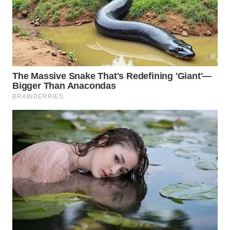
TAPANULI
TENGAH
WN DELI
SERDANG
WN
TEBING
TINGGI
WN
PAKPAK
WN
KARAWANG
WN
BEKASI