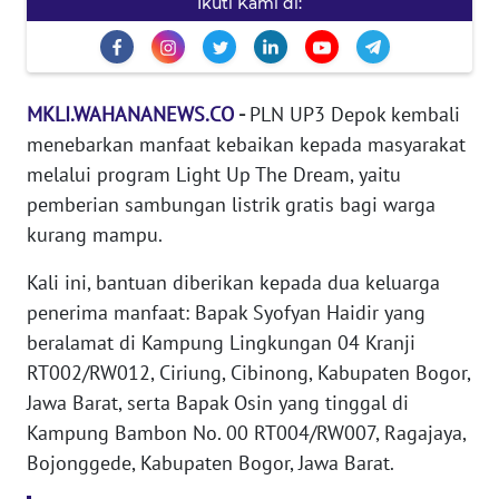
Ikuti Kami di:
KARIR
DISCLAIMER
MKLI.WAHANANEWS.CO
-
PLN UP3 Depok kembali
menebarkan manfaat kebaikan kepada masyarakat
Wahana
melalui program Light Up The Dream, yaitu
News
Regional
pemberian sambungan listrik gratis bagi warga
kurang mampu.
WN
Kali ini, bantuan diberikan kepada dua keluarga
SUMUT
penerima manfaat: Bapak Syofyan Haidir yang
beralamat di Kampung Lingkungan 04 Kranji
WN
JAKARTA
RT002/RW012, Ciriung, Cibinong, Kabupaten Bogor,
Jawa Barat, serta Bapak Osin yang tinggal di
WN
Kampung Bambon No. 00 RT004/RW007, Ragajaya,
JABAR
Bojonggede, Kabupaten Bogor, Jawa Barat.