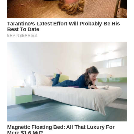
WN
NATUNA
WN
BINTAN
WN
MANDALIKA
WN
LIKUPANG
WN
LABUANBAJO
WN
BORNEO