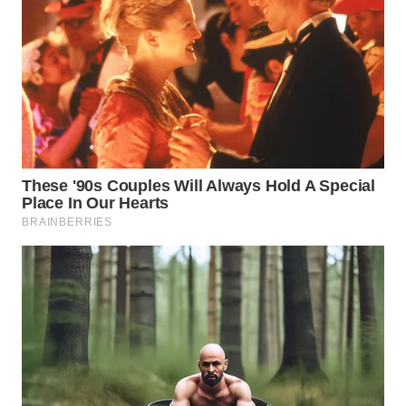
WN
INDRAMAYU
WN
KUNINGAN
WN
MAJALENGKA
WN
SUBANG
WN
SUKABUMI
WN
PURWAKARTA