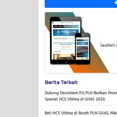
WN
JOGJA
WN
JATIM
Jadilah
WN
BALI
WN
KALBAR
Berita Terkait
WN
KALTENG
Dukung Ekosistem EV, PLN Berikan Pro
Spesial HCS Ultima di GIIAS 2026
WN
KALTARA
Beli HCS Ultima di Booth PLN GIIAS, Nik