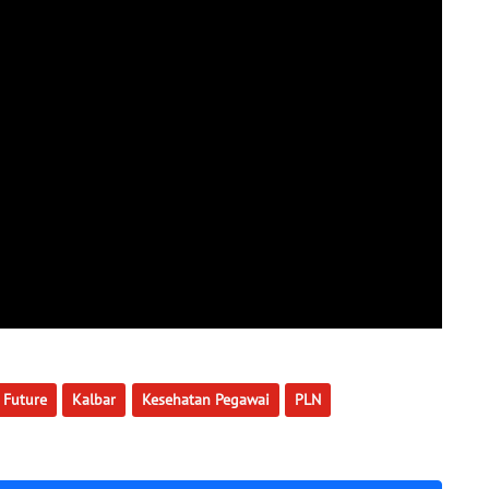
r Future
Kalbar
Kesehatan Pegawai
PLN