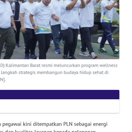
(UID) Kalimantan Barat resmi meluncurkan program wellness
i langkah strategis membangun budaya hidup sehat di
N].
 pegawai kini ditempatkan PLN sebagai energi
as dan kualitas layanan kepada pelanggan.