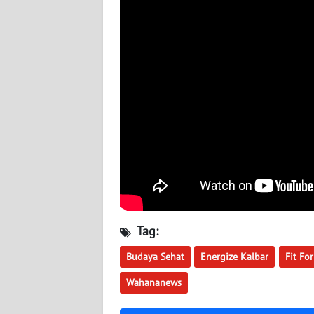
WN
SUMBAR
WN
SUMSEL
WN
BENGKULU
WN
LAMPUNG
Tag:
WN
JATENG
Budaya Sehat
Energize Kalbar
Fit Fo
Wahananews
WN
NUSANTARA