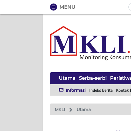
MENU
WAHANA
Tutup
TV
UTAMA
SERBA-
SERBI
Utama
Serba-serbi
Peristiw
PERISTIWA
Informasi
Indeks Berita
Kontak 
TOKOH
MKLI
Utama
Informasi
INDEKS