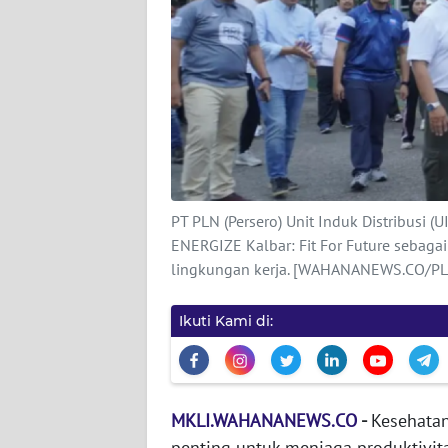
DISCLAIMER
Wahana
News
Regional
WN
SUMUT
PT PLN (Persero) Unit Induk Distribusi 
ENERGIZE Kalbar: Fit For Future sebaga
WN
lingkungan kerja. [WAHANANEWS.CO/PL
JAKARTA
Ikuti Kami di:
WN
JABAR
WN
MKLI.WAHANANEWS.CO
-
Kesehatan
BANTEN
penting untuk menjaga produktivit