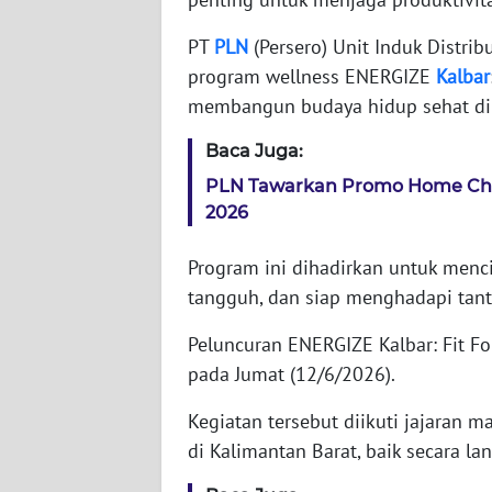
WN
PT
PLN
(Persero) Unit Induk Distri
NTT
program wellness ENERGIZE
Kalbar
membangun budaya hidup sehat di 
WN
KEPRI
Baca Juga:
PLN Tawarkan Promo Home Char
WN
2026
PAPUA
Program ini dihadirkan untuk menc
WN
tangguh, dan siap menghadapi tan
PAPUA
BARAT
Peluncuran ENERGIZE Kalbar: Fit Fo
pada Jumat (12/6/2026).
WN
RIAU
Kegiatan tersebut diikuti jajaran 
di Kalimantan Barat, baik secara l
WN
SERAMBI