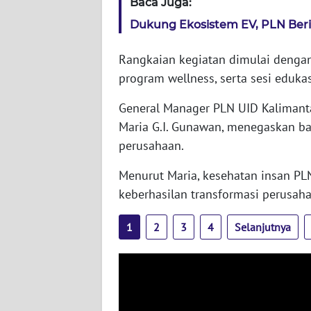
Baca Juga:
Dukung Ekosistem EV, PLN Beri
WN
JAMBI
Rangkaian kegiatan dimulai dengan
program wellness, serta sesi edukas
WN
SULTRA
General Manager PLN UID Kalimanta
Maria G.I. Gunawan, menegaskan b
WN
perusahaan.
NTB
Menurut Maria, kesehatan insan P
WN
keberhasilan transformasi perusaha
SULTENG
1
2
3
4
Selanjutnya
WN
SULBAR
WN
BABEL