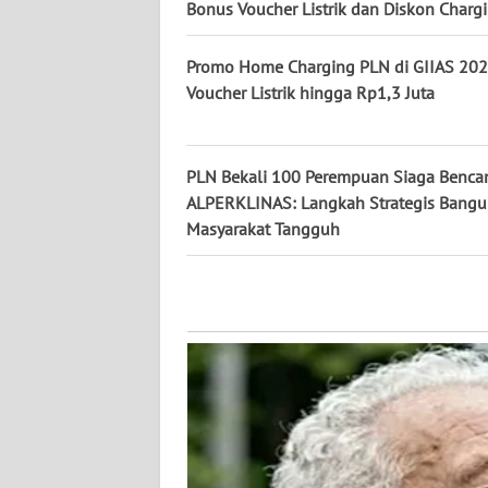
Bonus Voucher Listrik dan Diskon Charg
WN
KALSEL
Promo Home Charging PLN di GIIAS 202
Voucher Listrik hingga Rp1,3 Juta
WN
KALTIM
PLN Bekali 100 Perempuan Siaga Benca
WN
ALPERKLINAS: Langkah Strategis Bang
SULSEL
Masyarakat Tangguh
WN
GORONTALO
WN
SULUT
WN
MALUKU