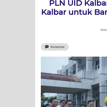
PLN UID Kalba
BERITA
Kalbar untuk Ba
KONTAK
KAMI
Sela
INFO
IKLAN
Komentar
TENTANG
KAMI
PEDOMAN
MEDIA
SIBER
REDAKSI
KARIR