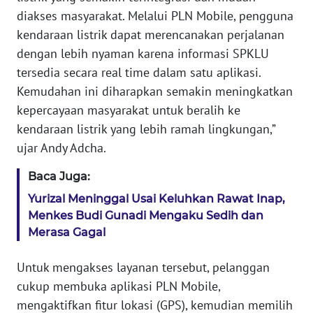
diakses masyarakat. Melalui PLN Mobile, pengguna
WN
SERAMBI
kendaraan listrik dapat merencanakan perjalanan
dengan lebih nyaman karena informasi SPKLU
WN
tersedia secara real time dalam satu aplikasi.
JAMBI
Kemudahan ini diharapkan semakin meningkatkan
kepercayaan masyarakat untuk beralih ke
WN
kendaraan listrik yang lebih ramah lingkungan,”
SULTRA
ujar Andy Adcha.
WN
Baca Juga:
NTB
Yurizal Meninggal Usai Keluhkan Rawat Inap,
Menkes Budi Gunadi Mengaku Sedih dan
WN
Merasa Gagal
SULTENG
Untuk mengakses layanan tersebut, pelanggan
WN
cukup membuka aplikasi PLN Mobile,
SULBAR
mengaktifkan fitur lokasi (GPS), kemudian memilih