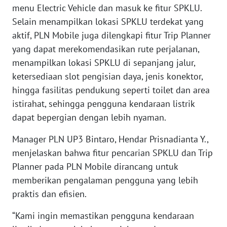
menu Electric Vehicle dan masuk ke fitur SPKLU.
WN
BABEL
Selain menampilkan lokasi SPKLU terdekat yang
aktif, PLN Mobile juga dilengkapi fitur Trip Planner
WN
yang dapat merekomendasikan rute perjalanan,
SUMBAR
menampilkan lokasi SPKLU di sepanjang jalur,
ketersediaan slot pengisian daya, jenis konektor,
WN
hingga fasilitas pendukung seperti toilet dan area
SUMSEL
istirahat, sehingga pengguna kendaraan listrik
dapat bepergian dengan lebih nyaman.
WN
BENGKULU
Manager PLN UP3 Bintaro, Hendar Prisnadianta Y.,
menjelaskan bahwa fitur pencarian SPKLU dan Trip
WN
Planner pada PLN Mobile dirancang untuk
LAMPUNG
memberikan pengalaman pengguna yang lebih
praktis dan efisien.
WN
JATENG
“Kami ingin memastikan pengguna kendaraan