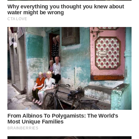
WAHANA
SPORT
WAHANA
UMKM
WAHANA
SELEB
WAHANA
PERSONA
WAHANA
OTOMOTIF
WAHANA
HEALTH