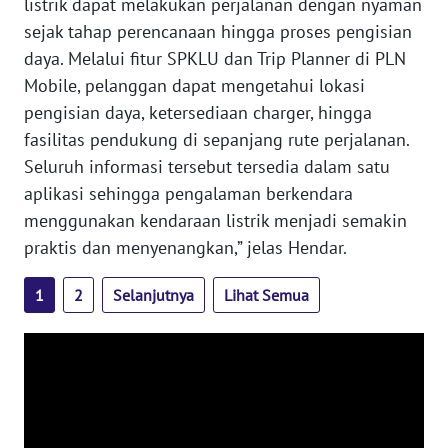
listrik dapat melakukan perjalanan dengan nyaman
WN
sejak tahap perencanaan hingga proses pengisian
NUSANTARA
daya. Melalui fitur SPKLU dan Trip Planner di PLN
Mobile, pelanggan dapat mengetahui lokasi
WN
JOGJA
pengisian daya, ketersediaan charger, hingga
fasilitas pendukung di sepanjang rute perjalanan.
WN
Seluruh informasi tersebut tersedia dalam satu
JATIM
aplikasi sehingga pengalaman berkendara
menggunakan kendaraan listrik menjadi semakin
WN
praktis dan menyenangkan,” jelas Hendar.
BALI
1
2
Selanjutnya
Lihat Semua
WN
KALBAR
WN
KALTENG