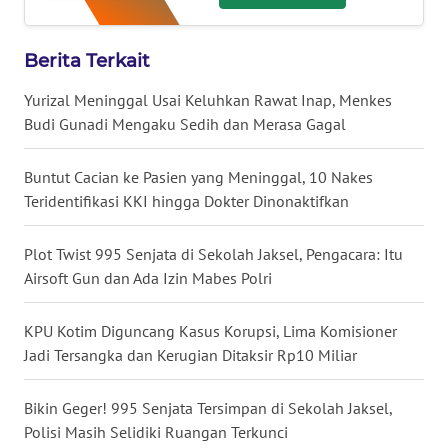
WN
MALUKU
Berita Terkait
WN
Yurizal Meninggal Usai Keluhkan Rawat Inap, Menkes
MALUT
Budi Gunadi Mengaku Sedih dan Merasa Gagal
WN
DAIRI
Buntut Cacian ke Pasien yang Meninggal, 10 Nakes
Teridentifikasi KKI hingga Dokter Dinonaktifkan
WN
DANAU
Plot Twist 995 Senjata di Sekolah Jaksel, Pengacara: Itu
TOBA
Airsoft Gun dan Ada Izin Mabes Polri
WN
KPU Kotim Diguncang Kasus Korupsi, Lima Komisioner
NIAS
Jadi Tersangka dan Kerugian Ditaksir Rp10 Miliar
WN
Bikin Geger! 995 Senjata Tersimpan di Sekolah Jaksel,
LANGKAT
Polisi Masih Selidiki Ruangan Terkunci