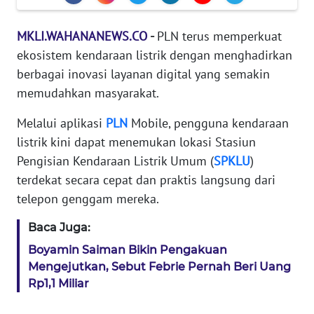
KARIR
MKLI.WAHANANEWS.CO
-
PLN terus memperkuat
ekosistem kendaraan listrik dengan menghadirkan
DISCLAIMER
berbagai inovasi layanan digital yang semakin
memudahkan masyarakat.
Wahana
News
Melalui aplikasi
PLN
Mobile, pengguna kendaraan
Regional
listrik kini dapat menemukan lokasi Stasiun
Pengisian Kendaraan Listrik Umum (
SPKLU
)
WN
SUMUT
terdekat secara cepat dan praktis langsung dari
telepon genggam mereka.
WN
Baca Juga:
JAKARTA
Boyamin Saiman Bikin Pengakuan
WN
Mengejutkan, Sebut Febrie Pernah Beri Uang
JABAR
Rp1,1 Miliar