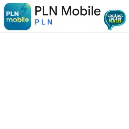
WAHANA MEDIA GROUP
|
|
|
WAHANA NEWS co
WAHANA TANI
WAHANA ADVOKAT
|
|
WAHANA INFRASTRUKTUR
WAHANA KONSUMEN
|
|
|
WAHANA LISTRIK
WAHANA TRAVEL
WAHANA TV