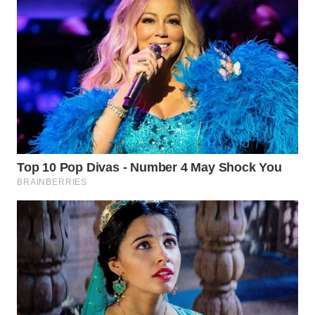
Wahana
Media
Group
WAHANA
NEWS
WAHANA
TANI
WAHANA
ADVOKAT
WAHANA
INFRASTRUKTUR
WAHANA
KONSUMEN