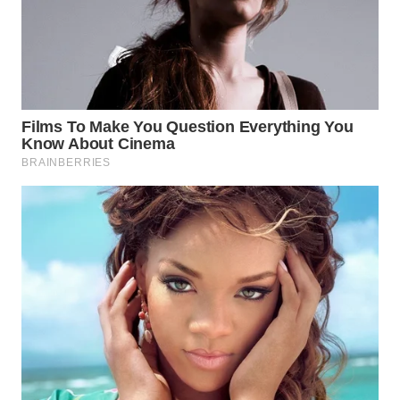
TAPANULI
TENGAH
WN DELI
SERDANG
WN
TEBING
TINGGI
WN
PAKPAK
WN
KARAWANG
WN
BEKASI