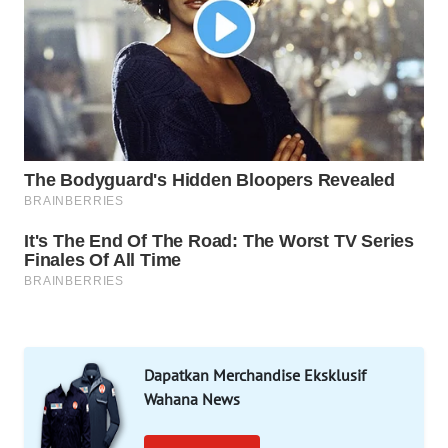
MAWAKA
ID
MARTABAT
NET
PLN
WATCH
MKLI
LPKKI
LKKI
Dapatkan Merchandise Eksklusif
Wahana News
KOPEKLIN