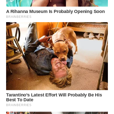
WN
BOGOR
WN
DEPOK
WN
TAPANULI
UTARA
WN
SAMOSIR
WN
PADANG
LAWAS
WN