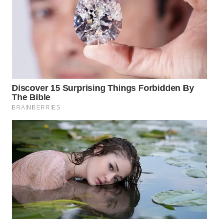
WN
INDRAMAYU
WN
KUNINGAN
WN
MAJALENGKA
WN
SUBANG
WN
SUKABUMI
WN
PURWAKARTA