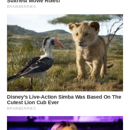
WN
NATUNA
WN
BINTAN
WN
MANDALIKA
WN
LIKUPANG
WN
LABUANBAJO
WN
BORNEO