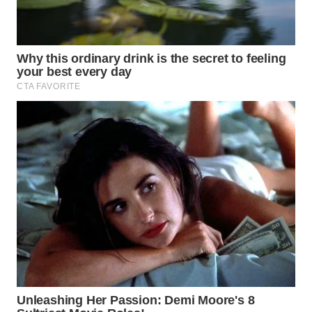
WN
PRIANGAN
TIMUR
WN
SEMARANG
WN
SOLO
WN
BOROBUDUR
WN
MADURA
WN
SURABAYA