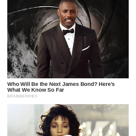
WAHANA
DESA
WISATA
LAPAK
WAHANA
Wahana
Network
KONSUMEN
LISTRIK
MASYARAKAT
KELISTRIKAN
WALINKI
ID