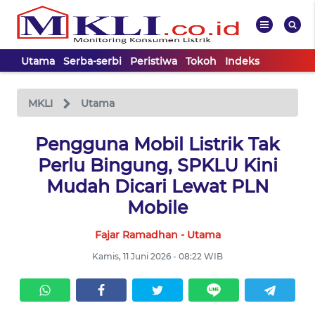
Utama
Serba-serbi
Peristiwa
Tokoh
Indeks
WAHANA
Tutup
TV
MKLI
Utama
UTAMA
Pengguna Mobil Listrik Tak
Perlu Bingung, SPKLU Kini
SERBA-
Mudah Dicari Lewat PLN
SERBI
Mobile
Fajar Ramadhan - Utama
PERISTIWA
Kamis, 11 Juni 2026 - 08:22 WIB
TOKOH
Informasi