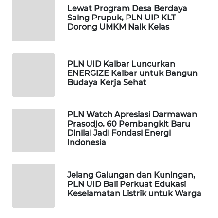
Lewat Program Desa Berdaya
SIBARAGAS
Saing Prupuk, PLN UIP KLT
NEWS
Dorong UMKM Naik Kelas
METRO
SIANTAR
PLN UID Kalbar Luncurkan
NEWS
ENERGIZE Kalbar untuk Bangun
Budaya Kerja Sehat
METRO
MEDAN
NEWS
PLN Watch Apresiasi Darmawan
Prasodjo, 60 Pembangkit Baru
Dinilai Jadi Fondasi Energi
METRO
Indonesia
JAKARTA
NEWS
Jelang Galungan dan Kuningan,
KRT
PLN UID Bali Perkuat Edukasi
Keselamatan Listrik untuk Warga
NEWS