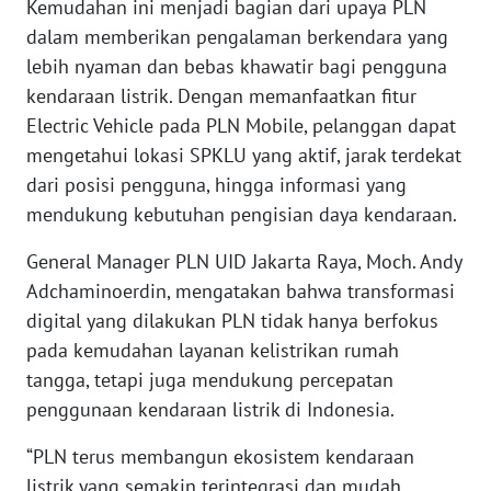
Kemudahan ini menjadi bagian dari upaya PLN
WN
BANTEN
dalam memberikan pengalaman berkendara yang
lebih nyaman dan bebas khawatir bagi pengguna
WN
kendaraan listrik. Dengan memanfaatkan fitur
NTT
Electric Vehicle pada PLN Mobile, pelanggan dapat
mengetahui lokasi SPKLU yang aktif, jarak terdekat
WN
dari posisi pengguna, hingga informasi yang
KEPRI
mendukung kebutuhan pengisian daya kendaraan.
WN
General Manager PLN UID Jakarta Raya, Moch. Andy
PAPUA
Adchaminoerdin, mengatakan bahwa transformasi
digital yang dilakukan PLN tidak hanya berfokus
WN
pada kemudahan layanan kelistrikan rumah
PAPUA
BARAT
tangga, tetapi juga mendukung percepatan
penggunaan kendaraan listrik di Indonesia.
WN
“PLN terus membangun ekosistem kendaraan
RIAU
listrik yang semakin terintegrasi dan mudah