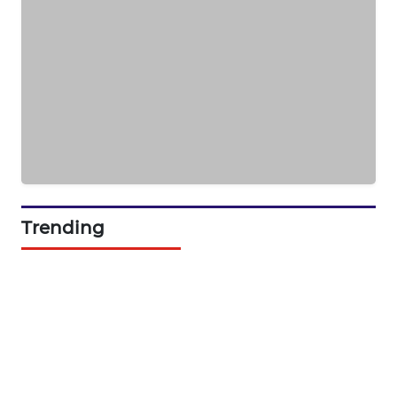
NEWS
BERKAT
NEWS
BERAMPU
NEWS
ANUGERAH
NEWS
Trending
AKHLAK
ID
PERAPKI
NEWS
SONYA