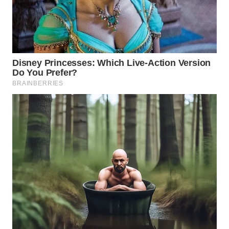
WAHANA
LISTRIK
WAHANA
TRAVEL
WAHANA
TV
WAHANANEWS
ID
WAHANANEWS
CO ID
WAHANANEWS
NET