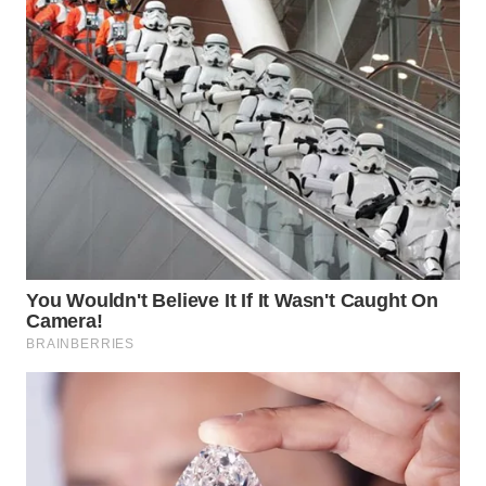
SUMEDANG
WN
CIANJUR
WN
KEPULAUAN
SERIBU
WN
TANGERANG
WN
BINJAI
WN
CIREBON