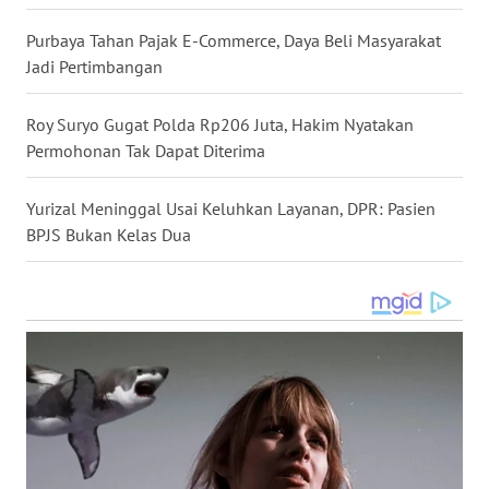
WN
Purbaya Tahan Pajak E-Commerce, Daya Beli Masyarakat
TAPANULI
Jadi Pertimbangan
SELATAN
Roy Suryo Gugat Polda Rp206 Juta, Hakim Nyatakan
WN
Permohonan Tak Dapat Diterima
TANJUNG
LESUNG
Yurizal Meninggal Usai Keluhkan Layanan, DPR: Pasien
WN
BPJS Bukan Kelas Dua
KARO
WN
SIMALUNGUN
WN
LABUHANBATU
WN