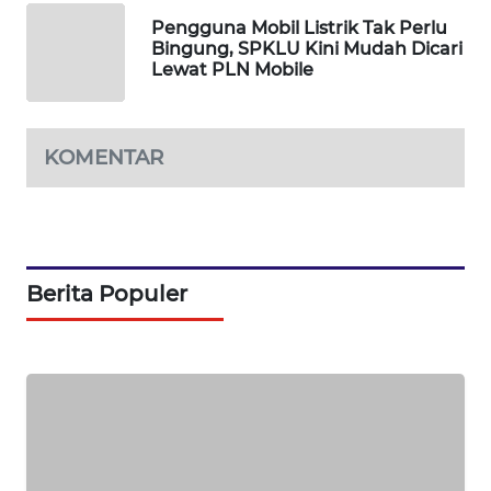
KARING
NEWS
Pengguna Mobil Listrik Tak Perlu
Bingung, SPKLU Kini Mudah Dicari
Lewat PLN Mobile
JURNAL
MARITIM
KOMENTAR
HUMBANG
NEWS
GARONGGANG
NEWS
Berita Populer
FISUELRI
ID
ENERGI
NEWS
CILEUNGSI