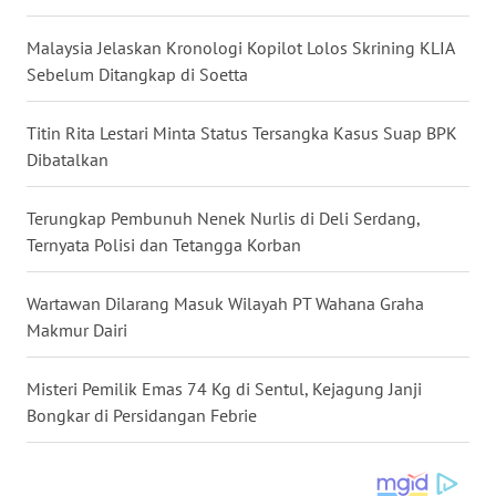
WN
KALTARA
Malaysia Jelaskan Kronologi Kopilot Lolos Skrining KLIA
Sebelum Ditangkap di Soetta
WN
KALSEL
Titin Rita Lestari Minta Status Tersangka Kasus Suap BPK
Dibatalkan
WN
KALTIM
Terungkap Pembunuh Nenek Nurlis di Deli Serdang,
Ternyata Polisi dan Tetangga Korban
WN
SULSEL
Wartawan Dilarang Masuk Wilayah PT Wahana Graha
Makmur Dairi
WN
GORONTALO
Misteri Pemilik Emas 74 Kg di Sentul, Kejagung Janji
Bongkar di Persidangan Febrie
WN
SULUT