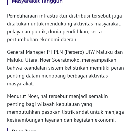
Masyarakat Tangguh
WN
BANTEN
Pemeliharaan infrastruktur distribusi tersebut juga
dilakukan untuk mendukung aktivitas masyarakat,
WN
NTT
pelayanan publik, dunia pendidikan, serta
pertumbuhan ekonomi daerah.
WN
General Manager PT PLN (Persero) UIW Maluku dan
KEPRI
Maluku Utara, Noer Soeratmoko, menyampaikan
WN
bahwa keandalan sistem kelistrikan memiliki peran
PAPUA
penting dalam menopang berbagai aktivitas
masyarakat.
WN
PAPUA
Menurut Noer, hal tersebut menjadi semakin
BARAT
penting bagi wilayah kepulauan yang
membutuhkan pasokan listrik andal untuk menjaga
WN
kesinambungan layanan dan kegiatan ekonomi.
RIAU