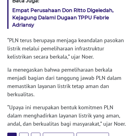
Baca Juga:
WN
Empat Perusahaan Don Ritto Digeledah,
SERAMBI
Kejagung Dalami Dugaan TPPU Febrie
Adriansy
WN
JAMBI
“PLN terus berupaya menjaga keandalan pasokan
listrik melalui pemeliharaan infrastruktur
WN
kelistrikan secara berkala,” ujar Noer.
SULTRA
Ia menegaskan bahwa pemeliharaan berkala
WN
menjadi bagian dari tanggung jawab PLN dalam
NTB
memastikan layanan listrik tetap aman dan
berkualitas.
WN
SULTENG
“Upaya ini merupakan bentuk komitmen PLN
dalam menghadirkan layanan listrik yang aman,
WN
andal, dan berkualitas bagi masyarakat,” ujar Noer.
SULBAR