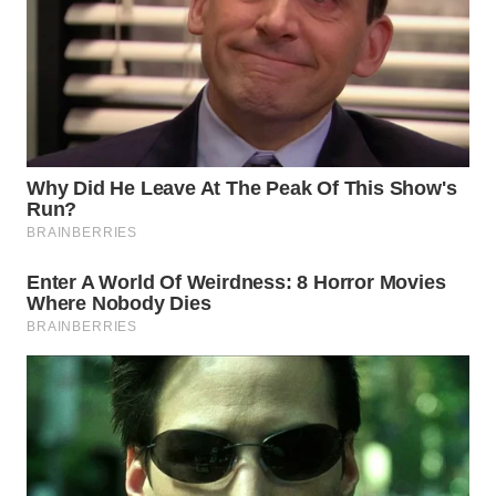
TAPANULI
TENGAH
WN DELI
SERDANG
WN
TEBING
TINGGI
WN
PAKPAK
WN
KARAWANG
WN
BEKASI