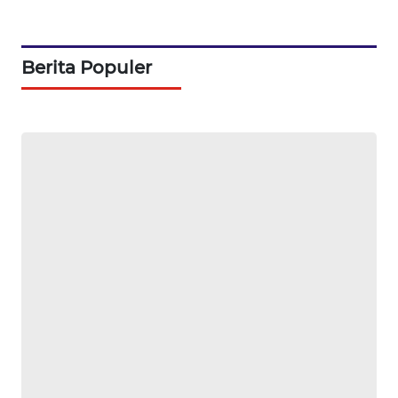
MAWAKA
ID
Berita Populer
MARTABAT
NET
PLN
WATCH
MKLI
LPKKI
LKKI
KOPEKLIN