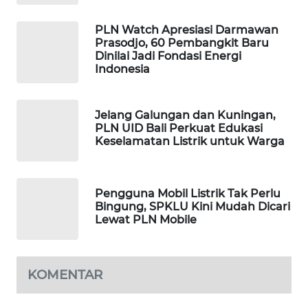
WAHANA
DESA
PLN Watch Apresiasi Darmawan
WISATA
Prasodjo, 60 Pembangkit Baru
Dinilai Jadi Fondasi Energi
Indonesia
LAPAK
WAHANA
Jelang Galungan dan Kuningan,
Wahana
PLN UID Bali Perkuat Edukasi
Network
Keselamatan Listrik untuk Warga
KONSUMEN
LISTRIK
Pengguna Mobil Listrik Tak Perlu
Bingung, SPKLU Kini Mudah Dicari
Lewat PLN Mobile
MASYARAKAT
KELISTRIKAN
KOMENTAR
WALINKI
ID