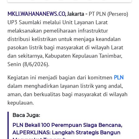
KARIR
MKLI.WAHANANEWS.CO
, Jakarta -
PT PLN (Persero)
UP3 Saumlaki melalui Unit Layanan Larat
DISCLAIMER
melaksanakan pemeliharaan infrastruktur
distribusi kelistrikan untuk menjaga keandalan
Wahana
pasokan listrik bagi masyarakat di wilayah Larat
News
dan sekitarnya, Kabupaten Kepulauan Tanimbar,
Regional
Senin (8/6/2026).
WN
Kegiatan ini menjadi bagian dari komitmen
PLN
SUMUT
dalam menghadirkan layanan listrik yang andal,
aman, dan berkualitas bagi masyarakat di wilayah
WN
JAKARTA
kepulauan.
Baca Juga:
WN
JABAR
PLN Bekali 100 Perempuan Siaga Bencana,
ALPERKLINAS: Langkah Strategis Bangun