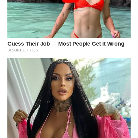
SUMEDANG
WN
CIANJUR
WN
KEPULAUAN
SERIBU
WN
TANGERANG
WN
BINJAI
WN
CIREBON