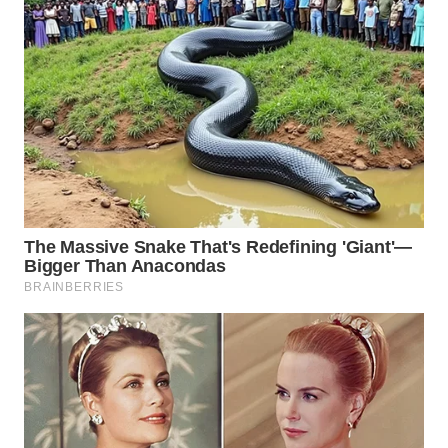
WN
NATUNA
WN
BINTAN
WN
MANDALIKA
WN
LIKUPANG
WN
LABUANBAJO
WN
BORNEO