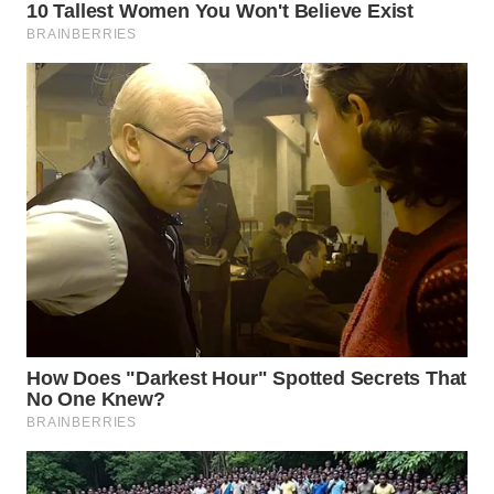
WN
PRIANGAN
TIMUR
WN
SEMARANG
WN
SOLO
WN
BOROBUDUR
WN
MADURA
WN
SURABAYA