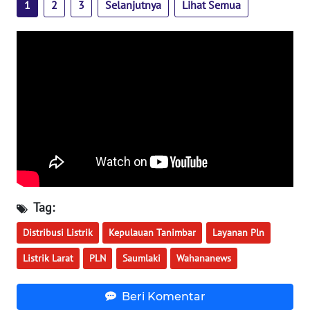
1
2
3
Selanjutnya
Lihat Semua
WN
BABEL
WN
SUMBAR
WN
SUMSEL
WN
BENGKULU
Tag:
WN
Distribusi Listrik
LAMPUNG
Kepulauan Tanimbar
Layanan Pln
Listrik Larat
PLN
Saumlaki
Wahananews
WN
JATENG
Beri Komentar