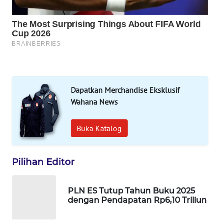
WAHANA
LISTRIK
WAHANA
TRAVEL
WAHANA
Dapatkan Merchandise Eksklusif
TV
Wahana News
WAHANANEWS
Buka Katalog
ID
WAHANANEWS
Pilihan Editor
CO ID
PLN ES Tutup Tahun Buku 2025
WAHANANEWS
dengan Pendapatan Rp6,10 Triliun
NET