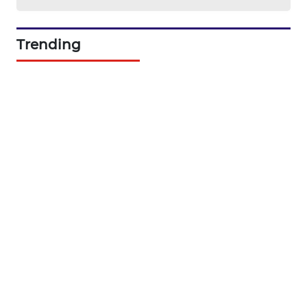
PORTAL
KONSUMEN
Trending
FORWAMKI
ALPERKLINAS
FORJASIDA
TAMBANG
NEWS
SITUNGIR
NEWS
SIDIKALANG
NEWS