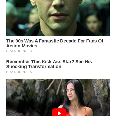
WN
BOGOR
WN
DEPOK
WN
TAPANULI
UTARA
WN
SAMOSIR
WN
PADANG
LAWAS
WN