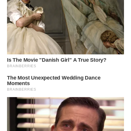
WN
TAPANULI
SELATAN
WN
TANJUNG
LESUNG
WN
KARO
WN
SIMALUNGUN
WN
LABUHANBATU
WN