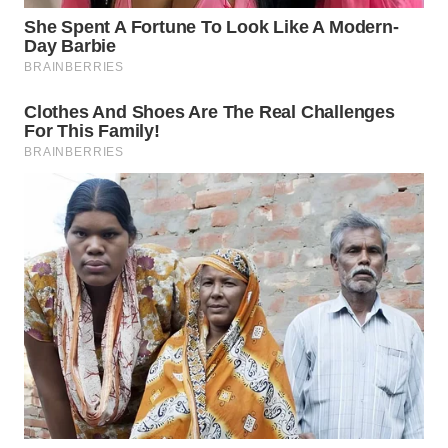
WN
INDRAMAYU
WN
KUNINGAN
WN
MAJALENGKA
WN
SUBANG
WN
SUKABUMI
WN
PURWAKARTA