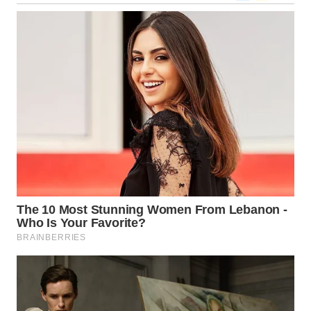
WN
MALUKU
WN
MALUT
WN
DAIRI
WN
DANAU
TOBA
WN
NIAS
WN
LANGKAT