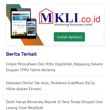
WN
NUSANTARA
WN
JOGJA
Install Aplikasi
WN
JATIM
Berita Terkait
WN
BALI
Empat Perusahaan Don Ritto Digeledah, Kejagung Dalami
Dugaan TPPU Febrie Adriansy
WN
KALBAR
Dakwaan Dinilai Tak Jelas, Terdakwa Gratifikasi Rp7,6
Miliar Ajukan Eksepsi
WN
KALTENG
Dalih Hanya Bercanda, Kepsek di Tana Toraja Dicopot Usai
Larang Siswi Berjilbab