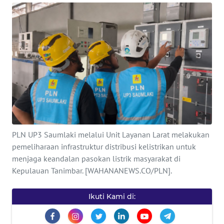
INDEKS
BERITA
KONTAK
KAMI
INFO
IKLAN
TENTANG
PLN UP3 Saumlaki melalui Unit Layanan Larat melakukan
KAMI
pemeliharaan infrastruktur distribusi kelistrikan untuk
menjaga keandalan pasokan listrik masyarakat di
PEDOMAN
Kepulauan Tanimbar. [WAHANANEWS.CO/PLN].
MEDIA
SIBER
Ikuti Kami di:
REDAKSI