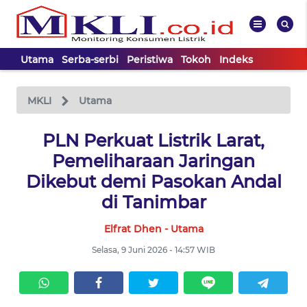
Utama
Serba-serbi
Peristiwa
Tokoh
Indeks
WAHANA
Tutup
TV
MKLI
Utama
UTAMA
PLN Perkuat Listrik Larat,
Pemeliharaan Jaringan
SERBA-
Dikebut demi Pasokan Andal
SERBI
di Tanimbar
Elfrat Dhen - Utama
PERISTIWA
Selasa, 9 Juni 2026 - 14:57 WIB
TOKOH
Informasi