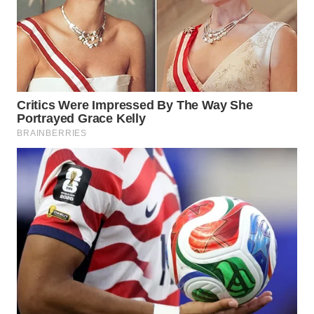
Wahana
Media
Group
WAHANA
NEWS
WAHANA
TANI
WAHANA
ADVOKAT
WAHANA
INFRASTRUKTUR
WAHANA
KONSUMEN