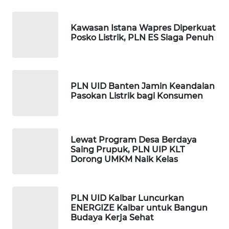
WAHANA
SPORT
Kawasan Istana Wapres Diperkuat
Posko Listrik, PLN ES Siaga Penuh
WAHANA
UMKM
WAHANA
PLN UID Banten Jamin Keandalan
SELEB
Pasokan Listrik bagi Konsumen
WAHANA
PERSONA
Lewat Program Desa Berdaya
Saing Prupuk, PLN UIP KLT
Dorong UMKM Naik Kelas
WAHANA
OTOMOTIF
WAHANA
PLN UID Kalbar Luncurkan
ENERGIZE Kalbar untuk Bangun
HEALTH
Budaya Kerja Sehat