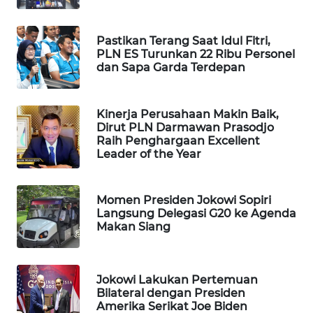
WAHANA
SPORT
Pastikan Terang Saat Idul Fitri,
PLN ES Turunkan 22 Ribu Personel
WAHANA
dan Sapa Garda Terdepan
UMKM
Kinerja Perusahaan Makin Baik,
WAHANA
Dirut PLN Darmawan Prasodjo
SELEB
Raih Penghargaan Excellent
Leader of the Year
WAHANA
PERSONA
Momen Presiden Jokowi Sopiri
Langsung Delegasi G20 ke Agenda
WAHANA
Makan Siang
OTOMOTIF
WAHANA
Jokowi Lakukan Pertemuan
HEALTH
Bilateral dengan Presiden
Amerika Serikat Joe Biden