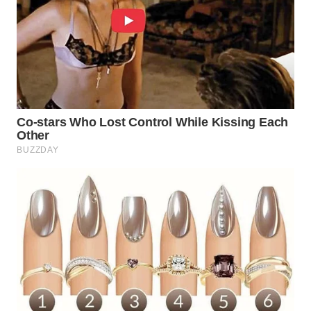
WN
NATUNA
WN
BINTAN
WN
MANDALIKA
WN
LIKUPANG
WN
LABUANBAJO
WN
BORNEO