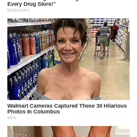
WN
TAPANULI
SELATAN
WN
TANJUNG
LESUNG
WN
KARO
WN
SIMALUNGUN
WN
LABUHANBATU
WN