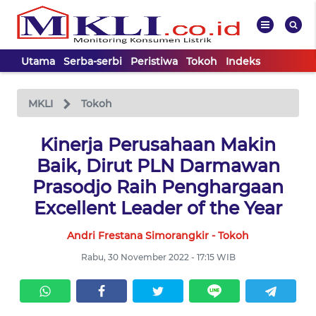
Utama
Serba-serbi
Peristiwa
Tokoh
Indeks
WAHANA
Tutup
TV
MKLI
Tokoh
UTAMA
Kinerja Perusahaan Makin
Baik, Dirut PLN Darmawan
SERBA-
Prasodjo Raih Penghargaan
SERBI
Excellent Leader of the Year
Andri Frestana Simorangkir - Tokoh
PERISTIWA
Rabu, 30 November 2022 - 17:15 WIB
TOKOH
Informasi