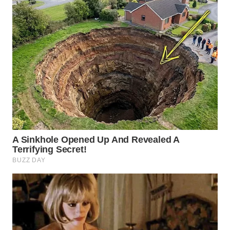
WN
PRIANGAN
TIMUR
WN
SEMARANG
WN
SOLO
WN
BOROBUDUR
WN
MADURA
WN
SURABAYA