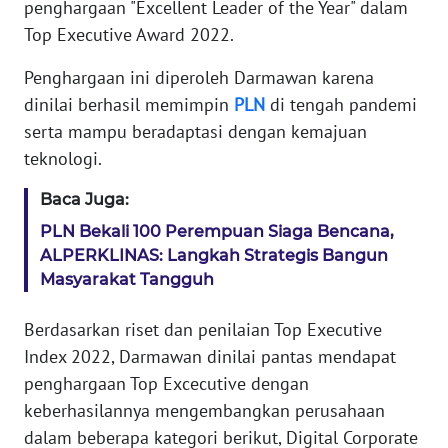
penghargaan "Excellent Leader of the Year" dalam
Top Executive Award 2022.
KARIR
Penghargaan ini diperoleh Darmawan karena
DISCLAIMER
dinilai berhasil memimpin
PLN
di tengah pandemi
serta mampu beradaptasi dengan kemajuan
Wahana
teknologi.
News
Regional
Baca Juga:
PLN Bekali 100 Perempuan Siaga Bencana,
WN
SUMUT
ALPERKLINAS: Langkah Strategis Bangun
Masyarakat Tangguh
WN
JAKARTA
Berdasarkan riset dan penilaian Top Executive
Index 2022, Darmawan dinilai pantas mendapat
WN
penghargaan Top Excecutive dengan
JABAR
keberhasilannya mengembangkan perusahaan
dalam beberapa kategori berikut, Digital Corporate