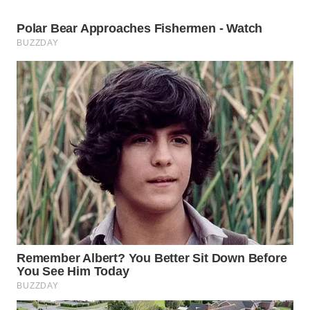
WN
INDRAMAYU
WN
KUNINGAN
WN
MAJALENGKA
WN
SUBANG
WN
SUKABUMI
WN
PURWAKARTA