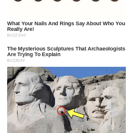
Wahana
Media
Group
WAHANA
NEWS
WAHANA
TANI
WAHANA
ADVOKAT
WAHANA
INFRASTRUKTUR
WAHANA
KONSUMEN