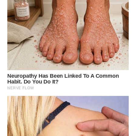
TAPANULI
TENGAH
WN DELI
SERDANG
WN
TEBING
TINGGI
WN
PAKPAK
WN
KARAWANG
WN
BEKASI