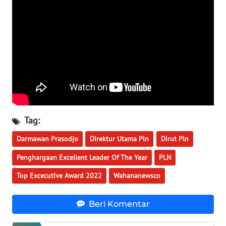
WN
BABEL
WN
SUMBAR
WN
SUMSEL
Tag:
WN
BENGKULU
Darmawan Prasodjo
Direktur Utama Pln
Dirut Pln
Penghargaan Excellent Leader Of The Year
PLN
WN
LAMPUNG
Top Excecutive Award 2022
Wahananewsco
WN
Beri Komentar
JATENG