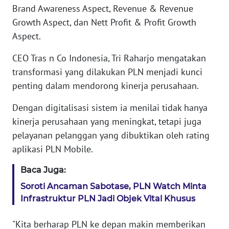
WN
Brand Awareness Aspect, Revenue & Revenue
BANTEN
Growth Aspect, dan Nett Profit & Profit Growth
Aspect.
WN
NTT
CEO Tras n Co Indonesia, Tri Raharjo mengatakan
transformasi yang dilakukan PLN menjadi kunci
WN
penting dalam mendorong kinerja perusahaan.
KEPRI
Dengan digitalisasi sistem ia menilai tidak hanya
WN
kinerja perusahaan yang meningkat, tetapi juga
PAPUA
pelayanan pelanggan yang dibuktikan oleh rating
aplikasi PLN Mobile.
WN
PAPUA
Baca Juga:
BARAT
Soroti Ancaman Sabotase, PLN Watch Minta
Infrastruktur PLN Jadi Objek Vital Khusus
WN
RIAU
"Kita berharap PLN ke depan makin memberikan