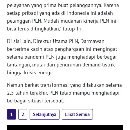
pelayanan yang prima buat pelanggannya. Karena
WN
setiap pribadi yang ada di Indonesia ini adalah
SERAMBI
pelanggan PLN. Mudah-mudahan kinerja PLN ini
bisa terus ditingkatkan," tutup Tri.
WN
JAMBI
Di sisi lain, Direktur Utama PLN, Darmawan
berterima kasih atas penghargaan ini mengingat
WN
SULTRA
selama pandemi PLN juga menghadapi berbagai
tantangan, mulai dari penurunan demand listrik
WN
hingga krisis energi.
NTB
Namun berkat transformasi yang dilakukan selama
2,5 tahun terakhir, PLN tetap mampu menghadapi
WN
SULTENG
berbagai situasi tersebut.
WN
1
2
Selanjutnya
Lihat Semua
SULBAR