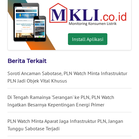
WN
NUSANTARA
WN
JOGJA
Install Aplikasi
WN
JATIM
Berita Terkait
Soroti Ancaman Sabotase, PLN Watch Minta Infrastruktur
WN
BALI
PLN Jadi Objek Vital Khusus
WN
Di Tengah Ramainya 'Serangan' ke PLN, PLN Watch
KALBAR
Ingatkan Besarnya Kepentingan Energi Primer
WN
PLN Watch Minta Aparat Jaga Infrastruktur PLN, Jangan
KALTENG
Tunggu Sabotase Terjadi