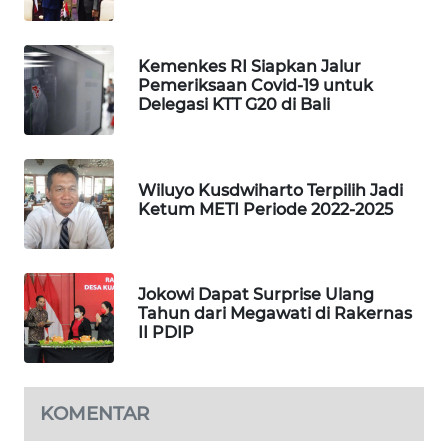
WAHANA
DESA
WISATA
Kemenkes RI Siapkan Jalur
Pemeriksaan Covid-19 untuk
Delegasi KTT G20 di Bali
LAPAK
WAHANA
Wahana
Wiluyo Kusdwiharto Terpilih Jadi
Network
Ketum METI Periode 2022-2025
KONSUMEN
LISTRIK
Jokowi Dapat Surprise Ulang
Tahun dari Megawati di Rakernas
MASYARAKAT
II PDIP
KELISTRIKAN
WALINKI
KOMENTAR
ID