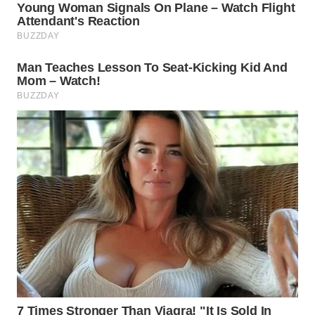
WN
MALUKU
WN
MALUT
WN
DAIRI
WN
DANAU
TOBA
WN
NIAS
WN
LANGKAT