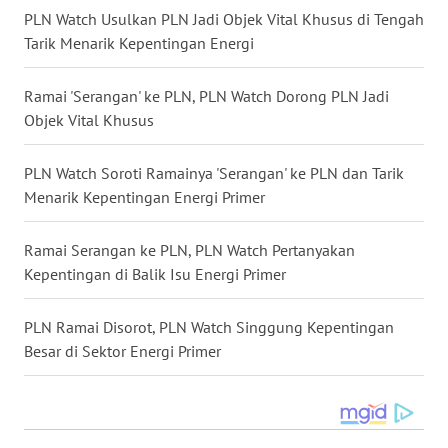
WN
PLN Watch Usulkan PLN Jadi Objek Vital Khusus di Tengah
KALTARA
Tarik Menarik Kepentingan Energi
WN
Ramai 'Serangan' ke PLN, PLN Watch Dorong PLN Jadi
KALSEL
Objek Vital Khusus
WN
PLN Watch Soroti Ramainya 'Serangan' ke PLN dan Tarik
KALTIM
Menarik Kepentingan Energi Primer
WN
Ramai Serangan ke PLN, PLN Watch Pertanyakan
SULSEL
Kepentingan di Balik Isu Energi Primer
WN
PLN Ramai Disorot, PLN Watch Singgung Kepentingan
GORONTALO
Besar di Sektor Energi Primer
WN
SULUT