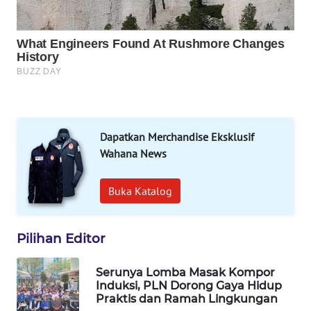
WAHANA
LISTRIK
WAHANA
TRAVEL
WAHANA
TV
Dapatkan Merchandise Eksklusif
Wahana News
WAHANANEWS
ID
Buka Katalog
WAHANANEWS
CO ID
Pilihan Editor
WAHANANEWS
Serunya Lomba Masak Kompor
NET
Induksi, PLN Dorong Gaya Hidup
Praktis dan Ramah Lingkungan