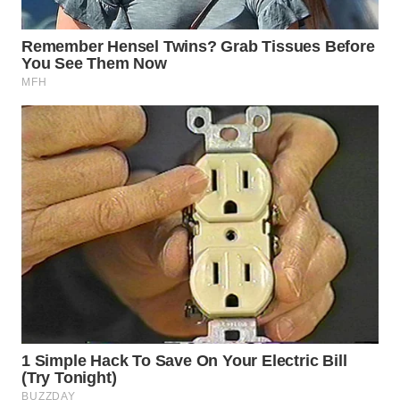
SUMEDANG
WN
CIANJUR
WN
KEPULAUAN
SERIBU
WN
TANGERANG
WN
BINJAI
WN
CIREBON