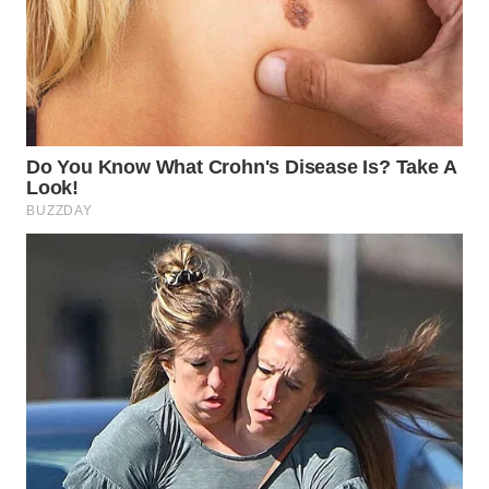
WN
BOGOR
WN
DEPOK
WN
TAPANULI
UTARA
WN
SAMOSIR
WN
PADANG
LAWAS
WN